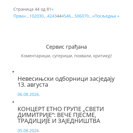
Страница 44 од 81
«
Прва
«
...
10
20
30
...
42
43
44
45
46
...
50
60
70
...
»
Посљедња »
Сервис грађана
Коментариши, сугериши, похвали, критикуј!
Невесињски одборници засједају
13. августа
06.08.2026.
КОНЦЕРТ ЕТНО ГРУПЕ „СВЕТИ
ДИМИТРИЈЕ“: ВЕЧЕ ПЈЕСМЕ,
ТРАДИЦИЈЕ И ЗАЈЕДНИШТВА
05.08.2026.