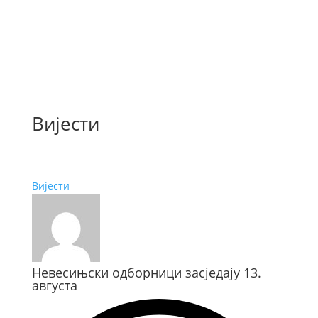
Вијести
Вијести
Невесињски одборници засједају 13.
августа