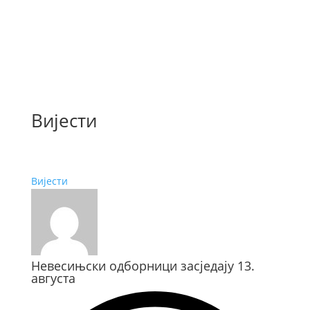
Вијести
Вијести
Невесињски одборници засједају 13.
августа