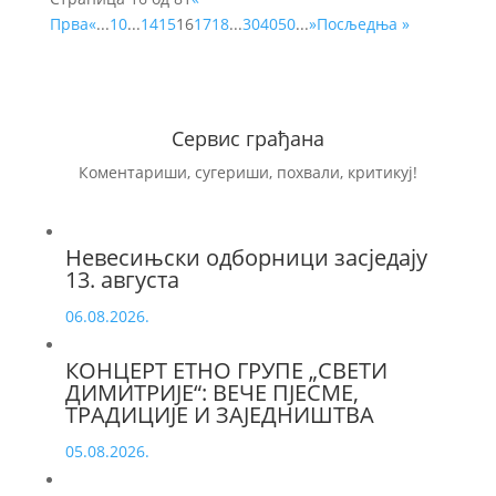
Прва
«
...
10
...
14
15
16
17
18
...
30
40
50
...
»
Посљедња »
Сервис грађана
Коментариши, сугериши, похвали, критикуј!
Невесињски одборници засједају
13. августа
06.08.2026.
КОНЦЕРТ ЕТНО ГРУПЕ „СВЕТИ
ДИМИТРИЈЕ“: ВЕЧЕ ПЈЕСМЕ,
ТРАДИЦИЈЕ И ЗАЈЕДНИШТВА
05.08.2026.