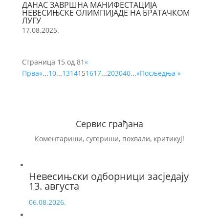
ДАНАС ЗАВРШНА МАНИФЕСТАЦИЈА
НЕВЕСИЊСКЕ ОЛИМПИЈАДЕ НА БРАТАЧКОМ
ЛУГУ
17.08.2025.
Страница 15 од 81
«
Прва
«
...
10
...
13
14
15
16
17
...
20
30
40
...
»
Посљедња »
Сервис грађана
Коментариши, сугериши, похвали, критикуј!
Невесињски одборници засједају
13. августа
06.08.2026.