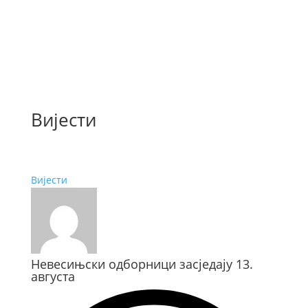
Вијести
Вијести
Невесињски одборници засједају 13.
августа