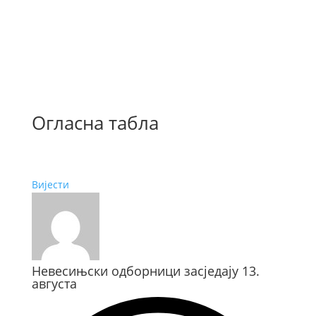
Огласна табла
Вијести
Невесињски одборници засједају 13.
августа