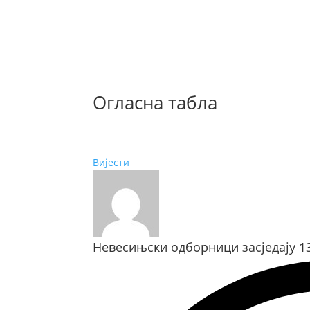
Огласна табла
Вијести
Невесињски одборници засједају 13