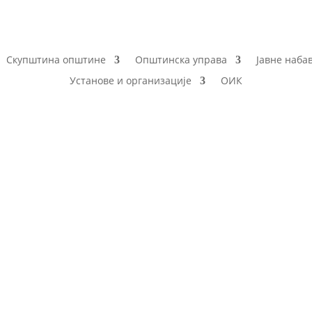
Скупштина општине
Општинска управа
Јавне наба
Установе и организације
ОИК