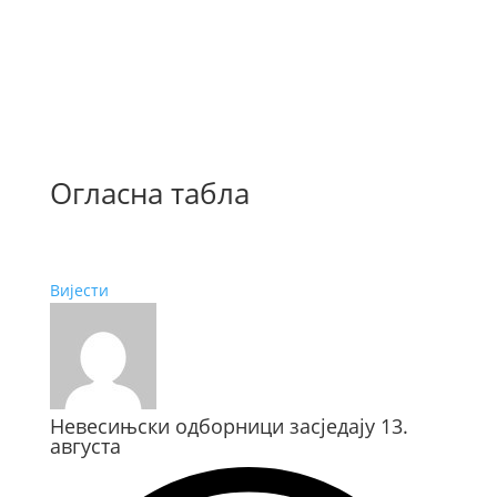
Огласна табла
Вијести
Невесињски одборници засједају 13.
августа