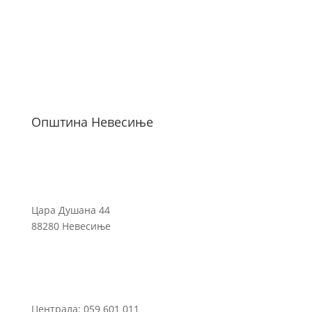
Општина Невесиње
Цара Душана 44
88280 Невесиње
Централа: 059 601 011