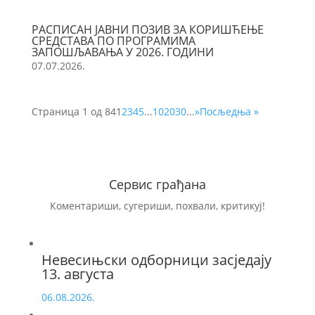
РАСПИСАН ЈАВНИ ПОЗИВ ЗА КОРИШЋЕЊЕ
СРЕДСТАВА ПО ПРОГРАМИМА
ЗАПОШЉАВАЊА У 2026. ГОДИНИ
07.07.2026.
Страница 1 од 84
1
2
3
4
5
...
10
20
30
...
»
Посљедња »
Сервис грађана
Коментариши, сугериши, похвали, критикуј!
Невесињски одборници засједају
13. августа
06.08.2026.