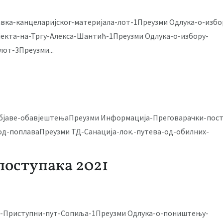
вка-канцеларијског-материјала-лот-1Преузми Одлука-о-избо
јекта-на-Тргу-Алекса-Шантић-1Преузми Одлука-о-избору-
от-3Преузми...
бјаве-обавјештењаПреузми Информација-Преговарачки-пост
-од-поплаваПреузми ТД-Санација-лок.-путева-од-обилних-
поступака 2021
-Приступни-пут-Сопиља-1Преузми Одлука-о-поништењу-