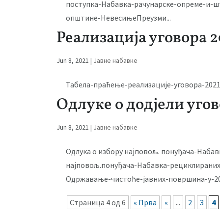
поступка-Набавка-рачунарске-опреме-и-ш
општине-НевесињеПреузми...
Реализација уговора 2
Jun 8, 2021
|
Јавне набавке
Табела-праћење-реализације-уговора-2021
Одлуке о додјели угов
Jun 8, 2021
|
Јавне набавке
Одлука о избору најповољ. понуђача-Наба
најповољ.понуђача-Набавка-рециклираних
Одржавање-чистоће-јавних-површина-у-202
Страница 4 од 6
« Прва
«
...
2
3
4