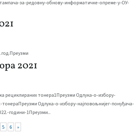
тампача-за-редовну-обнову-информатичке-опреме-у-ОУ-
021
.год.Преузми
ора 2021
вка рециклираних тонера1Преузми Одлука-о-избору-
-тонераПреузми Одлука-о-избору-најповољнијег-понуђача-
2.-години-1Преузми...
5
6
»