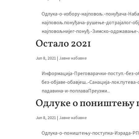
Oдлука-о-избору-најповољ.-понуђача-Наба
најповољ.понуђача-рушење-дотрајалог-об
најповољнијег-понуђ.-Зимско-одржавање-л
Остало 2021
Jun 8, 2021
|
Јавне набавке
Информација-Преговарачки-поступ.-без-о
без-објаве-обавјеш..-Санација-лок.путева
падавина-и-поплаваПреузми...
Одлуке о поништењу 
Jun 8, 2021
|
Јавне набавке
Одлука-о-поништењу-поступка-Израда-РП