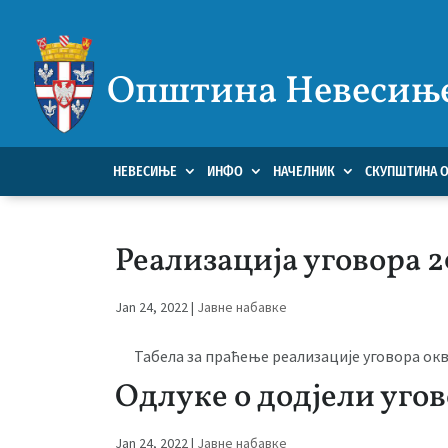
Општина Невесињ
НЕВЕСИЊЕ
ИНФО
НАЧЕЛНИК
СКУПШТИНА 
Реализација уговора 
Jan 24, 2022
|
Јавне набавке
Табела за праћење реализације уговора ок
Одлуке о додјели угов
Jan 24, 2022
|
Јавне набавке