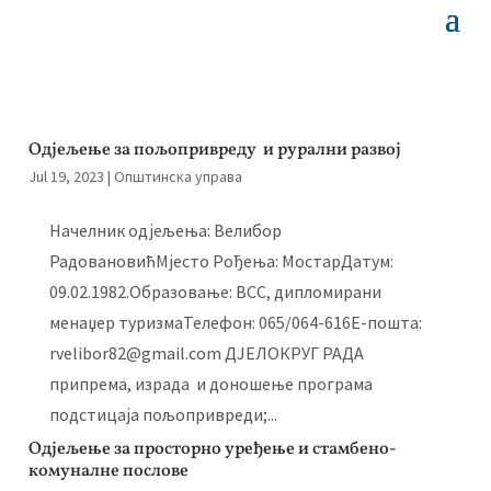
Одјељење за пољопривреду и рурални развој
Jul 19, 2023
|
Општинска управа
Начелник одјељења: Велибор
РадовановићМјeсто Рођења: МостарДатум:
09.02.1982.Образовање: ВСС, дипломирани
менаџер туризмаТелефон: 065/064-616Е-пошта:
rvelibor82@gmail.com ДЈЕЛОКРУГ РАДА
припрема, израда и доношење програма
подстицаја пољопривреди;...
Одјељење за просторно уређење и стамбено-
комуналне послове