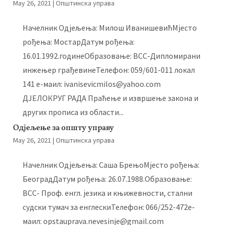
May 26, 2021
|
Општинска управа
Начелник Одјељења: Милош ИванишевићМјесто
рођења: МостарДатум рођења:
16.01.1992.годинеОбразовање: ВСС-Дипломирани
инжењер грађевинеТелефон: 059/601-011 локал
141 е-маил: ivanisevicmilos@yahoo.com
ДЈЕЛОКРУГ РАДА Праћење и извршење закона и
других прописа из области...
Одјељење за општу управу
May 26, 2021
|
Општинска управа
Начелник Одјељења: Саша БрењоМјесто рођења:
БеоградДатум рођења: 26.07.1988.Образовање:
ВСС- Проф. енгл. језика и књижевности, стални
судски тумач за енглескиТелефон: 066/252-472е-
маил: opstauprava.nevesinje@gmail.com