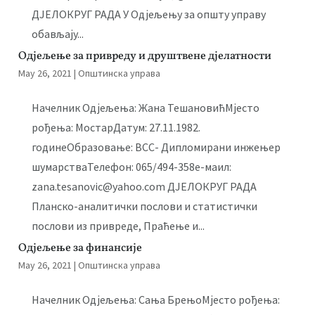
ДЈЕЛОКРУГ РАДА У Одјељењу за општу управу
обављају...
Одјељење за привреду и друштвене дјелатности
May 26, 2021
|
Општинска управа
Начелник Одјељења: Жана ТешановићМјесто
рођења: МостарДатум: 27.11.1982.
годинеОбразовање: ВСС- Дипломирани инжењер
шумарстваТелефон: 065/494-358е-маил:
zana.tesanovic@yahoo.com ДЈЕЛОКРУГ РАДА
Планско-аналитички послови и статистички
послови из привреде, Праћење и...
Одјељење за финансије
May 26, 2021
|
Општинска управа
Начелник Одјељења: Сања БрењоМјесто рођења: