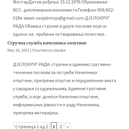
МостарДатум рођења: 15.12.1976.Образовање:
ВСС- дипломирани економистаТелефон: 059/602-
018е-маил: sanjabrenjo@gmail.com ДЈЕЛОКРУГ
РАДА Обавља стручне и друге послове који се
односе на : праћење остваривања политике...
Стручна служба начелника општине
May 26, 2021
|
Општинска управа
ДЈЕЛОКРУГ РАДА: стручни и административно-
технички послови за потребе Начелника
општине, припрема општих и појединачних аката
у сарадњи са одјељењима, Административне
службе, а које доноси Начелник општине,
информисање јавности о раду Начелника,
припрема материјала...
Страница 1 од 2
1
2
»