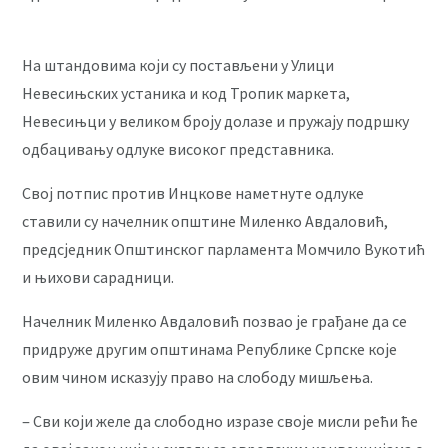
На штандовима који су постављени у Улици
Невесињских устаника и код Тропик маркета,
Невесињци у великом броју долазе и пружају подршку
одбацивању одлуке високог представника.
Свој потпис против Инцкове наметнуте одлуке
ставили су начелник општине Миленко Авдаловић,
предсједник Општинског парламента Момчило Вукотић
и њихови сарадници.
Начелник Миленко Авдаловић позвао је грађане да се
придруже другим општинама Републике Српске које
овим чином исказују право на слободу мишљења.
‒ Сви који желе да слободно изразе своје мисли рећи ће