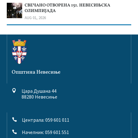
СВЕЧАНО ОТВОРЕНА 151. НЕВЕСИЊСКА
ОЛИМПИЈАДА
AUG 01, 2026
Општина Невесиње
Цара Душана 44

88280 Невесиње
Централа: 059 601 011

Начелник: 059 601 551
