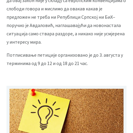
да овај закон није у складу са европским конвенцијама о
слободи говора и мислимо да овакав какав је
предложен не треба ни Републици Српској ни БиХ‒
поручио је Авдаловић, наглашавајући да новонастала
ситуација само ствара раздоре, а никако није усмјерена
у интересу мира.
Потписивање петиције организовано је до 3. августа у
терминима од 9 до 12 и од 18 до 21 час.