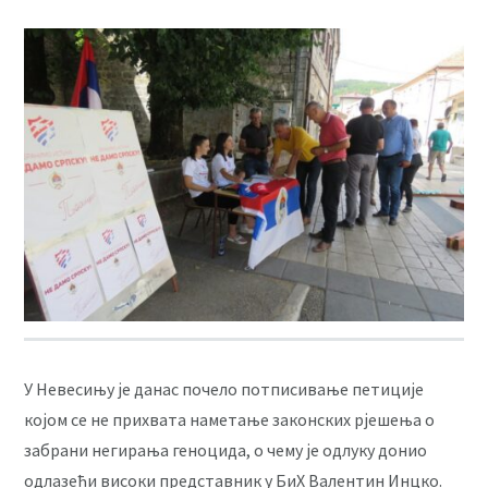
У Невесињу је данас почело потписивање петиције
којом се не прихвата наметање законских рјешења о
забрани негирања геноцида, о чему је одлуку донио
одлазећи високи представник у БиХ Валентин Инцко.