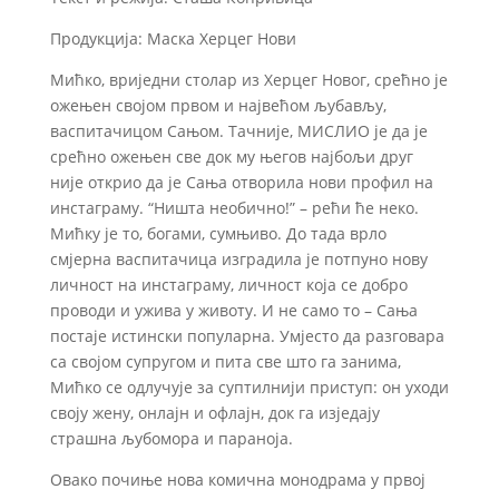
Продукција: Маска Херцег Нови
Мићко, вриједни столар из Херцег Новог, срећно је
ожењен својом првом и највећом љубављу,
васпитачицом Сањом. Тачније, МИСЛИО је да је
срећно ожењен све док му његов најбољи друг
није открио да је Сања отворила нови профил на
инстаграму. “Ништа необично!” – рећи ће неко.
Мићку је то, богами, сумњиво. До тада врло
смјерна васпитачица изградила је потпуно нову
личност на инстаграму, личност која се добро
проводи и ужива у животу. И не само то – Сања
постаје истински популарна. Умјесто да разговара
са својом супругом и пита све што га занима,
Мићко се одлучује за суптилнији приступ: он уходи
своју жену, онлајн и офлајн, док га изједају
страшна љубомора и параноја.
Овако почиње нова комична монодрама у првој