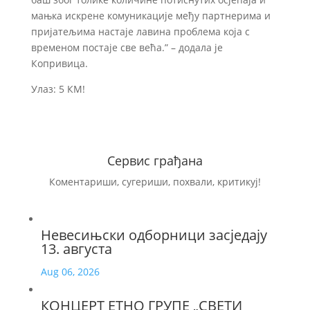
мањка искрене комуникације међу партнерима и
пријатељима настаје лавина проблема која с
временом постаје све већа.” – додала је
Копривица.
Улаз: 5 КМ!
Сервис грађана
Коментариши, сугериши, похвали, критикуј!
Невесињски одборници засједају
13. августа
Aug 06, 2026
КОНЦЕРТ ЕТНО ГРУПЕ „СВЕТИ