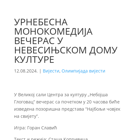
УРНЕБЕСНА
МОНОКОМЕДИЈА
ВЕЧЕРАС У
НЕВЕСИЊСКОМ ДОМУ
КУЛТУРЕ
12.08.2024.
|
Вијести
,
Олимпијада вијести
У Великој сали Центра за културу „Небојша
Глоговац“ вечерас са почетком у 20 часова биће
изведена позоришна представа “Најбољи човјек
на свијету”.
Игра: Горан Славић
Текст и режија: Сташа Копривица