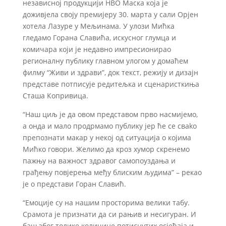
независној продукцији НВО Маска која је
доживјела своју премијеру 30. марта у сали Орјен
хотела Лазуре у Мељинама. У улози Мићка
гледамо Горана Славића, искусног глумца и
комичара који је недавно импресионирао
регионалну публику главном улогом у домаћем
филму “Живи и здрави”, док текст, режију и дизајн
представе потписује редитељка и сценаристкиња
Сташа Копривица.
“Наш циљ је да овом представом прво насмијемо,
а онда и мало продрмамо публику јер ће се сваkо
препознати макар у некој од ситуација о којима
Мићко говори. Желимо да кроз хумор скренемо
пажњу на важност здравог самопоуздања и
грађењу повјерења међу блиским људима” – рекао
је о представи Горан Славић.
“Емоције су на нашим просторима велики табу.
Срамота је признати да си рањив и несигуран. И
баш због толике количине потиснутих осјећаја и