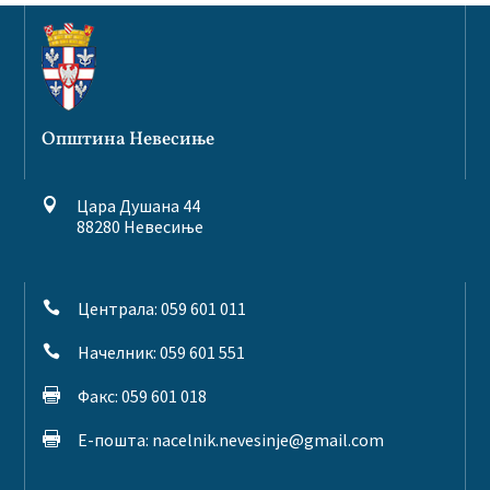
Општина Невесиње
Цара Душана 44

88280 Невесиње
Централа: 059 601 011

Начелник: 059 601 551

Факс: 059 601 018

Е-пошта:
nacelnik.nevesinje@gmail.com
