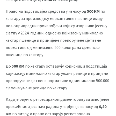
Право на подстицајна средства у износу од
500 КМ
по
хектару за производњу меркантилне пшенице имају
пољопривредни произвођачи који су извршили јесењу
сјетву у 2024. години, односно који засију минимално
хектар пшенице и примијене препоручене сјетвене
нормативе од минимално 200 килограма сјеменске
пшенице по хектару.
До
500 КМ
по хектару остварују корисници подстицаја
који засију минимално хектар уљане репице и примјене
препоручене сјетвене нормативе од минимално 500.000
сјемена уљане репице по хектару.
Када је ријеч о регресираном дизел-гориву за извођење
прољећних и јесењих радова утврђен је износу од
0,80
КМ
по литру, а право остварују регистрована