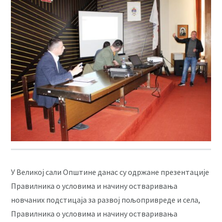
У Великој сали Општине данас су одржане презентације
Правилника о условима и начину остваривања
новчаних подстицаја за развој пољопривреде и села,
Правилника о условима и начину остваривања