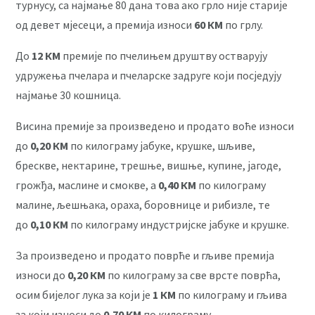
турнусу, са најмање 80 дана това ако грло није старије
од девет мјесеци, а премија износи
60 КМ
по грлу.
До
12 КМ
премије по пчелињем друштву остварују
удружења пчелара и пчеларске задруге који посједују
најмање 30 кошница.
Висина премије за произведено и продато воће износи
до
0,20 КМ
по килограму јабуке, крушке, шљиве,
брескве, нектарине, трешње, вишње, купине, јагоде,
грожђа, маслине и смокве, а
0,40 КМ
по килограму
малине, љешњака, ораха, боровнице и рибизле, те
до
0,10 КМ
по килограму индустријске јабуке и крушке.
За произведено и продато поврће и гљиве премија
износи до
0,20 КМ
по килограму за све врсте поврћа,
осим бијелог лука за који је
1 КМ
по килограму и гљива
за који износи до
0,70 КМ
по килограму.