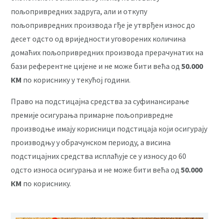
пољопривредних задруга, али и откупу
пољопривредних производа гђе је утврђен износ до
десет одсто од вриједности уговорених количина
домаћих пољопривредних производа прерачунатих на
бази референтне цијене и не може бити већа од
50.000
КМ
по кориснику у текућој години.
Право на подстицајна средства за суфинансирање
премије осигурања примарне пољопривредне
производње имају корисници подстицаја који осигурају
производњу у обрачунском периоду, а висина
подстицајних средства исплаћује се у износу до 60
одсто износа осигурања и не може бити већа од
50.000
КМ
по кориснику.