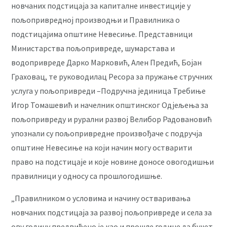
новчаних подстицаја за капиталне инвестиције у
пољопривредној производњи и Правилника о
подстицајима општине Невесиње. Представници
Министарства пољопривреде, шумарстава и
водопривреде Дарко Марковић, Ален Предић, Бојан
Граховац, те руководилац Ресора за пружање стручних
услуга у пољопривреди –Подручна јединица Требиње
Игор Томашевић и начелник општинског Одјељења за
пољопривреду и рурални развој Велибор Радовановић
упознали су пољопривредне произвођаче с подручја
општине Невесиње на који начин могу остварити
право на подстицаје и које новине доносе овогодишњи
правилници у односу са прошлогодишње.
„Правилником о условима и начину остваривања
новчаних подстицаја за развој пољопривреде и села за
ову годину предвиђено је као и прошле године да буџет