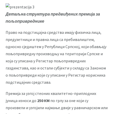
Детаљна структура предвиђених премија за
пољопривреднике
Право на подстицајна средства имају физичка лица,
предузетници и правна лица са пребивалиштем,
односно сједиштем у Републици Српској, који обављају
пољопривредну производњу на територији Српске и
која су уписана у Регистар пољопривредних
газдинстава, као и остали субјекти у складу са Законом
о пољопривреди који су уписани у Регистар корисника
подстицајних средстава.
Премија за узгој стеоних квалитетно-приплодних
јуница износи до
250 КМ
по грлу за оне који су
произвели и узгојили најмање двије у равничарском или