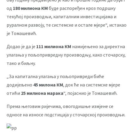
од
180 милиона КМ
буде распоређен кроз подршку
текућој производњи, капиталним инвестицијама и
руралном развоју, те системске и остале мјере“, истакао
је Томашевић.
Додао је да је
111 милиона КМ
намијењено за директна
улагања у пољопривредну производњу, како сточарску,
тако и биљну.
„За капитална улагања у пољопривреди биће
додијељено
45 милона КМ
, док ће на системске мјере
отићи
25 милиона марака
“, појаснио је Томашевић.
Према његовим ријечима, овогодишње измјене се
односе на износе подстицаја у сточарској производњи.