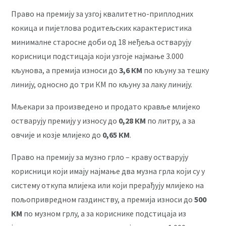
Право на премију за узгој квалитетно-приплодних
кокица и пијетлова родитељских карактеристика
минималне старосне доби од 18 неђеља остварују
корисници подстицаја који узгоје најмање 3.000
кљунова, а премија износи до
3,6 КМ
по кљуну за тешку
линију, односно до три КМ по кљуну за лаку линију.
Мљекари за произведено и продато кравље млијеко
остварују премију у износу до
0,28 КМ
по литру, а за
овчије и козје млијеко до
0,65 КМ
.
Право на премију за музно грло – краву остварују
корисници који имају најмање два музна грла који су у
систему откупа млијека или који прерађују млијеко на
пољопривредном газдинству, а премија износи до
500
КМ
по музном грлу, а за кориснике подстицаја из