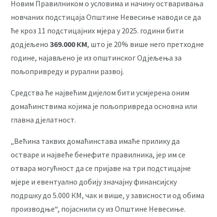
Новим Правилником о условима и начину остваривања
новчаних подстицаја Општине Невесиње наводи се да
ће кроз 11 подстицајних мјера у 2025. години бити
додјељено
369.000 КМ
, што је 20% више него претходне
године, најављено је из општинског Одјељења за
пољопривреду и рурални развој.
Средства ће највећим дијелом бити усмјерена оним
домаћинствима којима је пољопривреда основна или
главна дјелатност.
„Већина таквих домаћинстава имаће прилику да
остваре и највеће бенефите правилника, јер им се
отвара могућност да се пријаве на три подстицајне
мјере и евентуално добију значајну финансијску
подршку до 5.000 КМ, чак и више, у зависности од обима
производње“, појаснили су из Општине Невесиње.