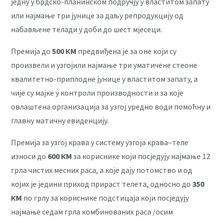
једну у брдско-планинском подручју у властитом запату
или најмање три јунице за даљу репродукцију од
набављене телади у доби до шест мјесеци.
Премија до
500 КМ
предвиђена је за оне који су
произвели и узгојили најмање три уматичене стеоне
квалитетно-приплодне јунице у властитом запату, а
чије су мајке у контроли производности и за које
овлаштена организација за узгој уредно води помоћну и
главну матичну евиденцију.
Премија за узгој крава у систему узгоја крава–теле
износи до
600 КМ
за кориснике који посједују најмање 12
грла чистих месних раса, а које дају потомство и од
којих је једини приход прираст телета, односно до
350
КМ
по грлу за кориснике подстицаја који посједују
најмање седам грла комбинованих раса /осим