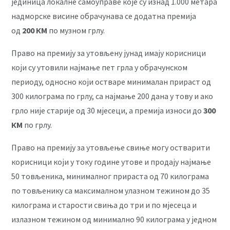
јединица локалне самоуправе које су изнад 1.000 метара
надморске висине обрачунава се додатна премија
од
200 КМ
по музном грлу.
Право на премију за утовљену јунад имају корисници
који су утовили најмање пет грла у обрачунском
периоду, односно који остваре минималан прираст од
300 килограма по грлу, са најмање 200 дана у тову и ако
грло није старије од 30 мјесеци, а премија износи до
300
КМ
по грлу.
Право на премију за утовљење свиње могу остварити
корисници који у току године утове и продају најмање
50 товљеника, минималног прираста од 70 килограма
по товљенику са максималном улазном тежином до 35
килограма и старости свиња до три и по мјесеца и
излазном тежином од минимално 90 килограма у једном