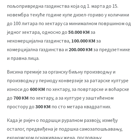
пољопривредна газдинства која од 1. марта до 15.
новембра текуће године купе дизел-гориво у количини
до 100 литара по хектару са минималном површином од
једног хектара, односно до
50.000 КМ
за
некомерцијална газдинства,
100.000 КМ
за
комерцијална газдинства и
200.000 КМ
за предузетнике
и правна лица.
Висина премије за органску биљну производњу и
производњу у периоду конверзије за ратарске културе
износи до
600 КМ
по хектару, за повртарске и воћарске
до
700 КМ
по хектару, а за културе у заштићеном
простору до
300 КМ
по сто метара квадратних.
Када је ријеч о подршци руралном развоју, између
осталог, предвиђена је подршка самозапошљавању,
економском оснаживању жена, пословању