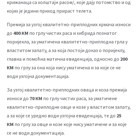
крижанаца са холштајн расом/, које дају потомство и од
којих је једини приход прираст телета.
Премија за узгој квалитетно-приплодних крмача износи
до
400 КМ
по грлу чистих раса и хибрида познатог
поријекла, за уматичена квалитетно-приплодна грла у
властитом запату, а за која постоји доказ о поријеклу,
главна и помоћна матична евиденција, односно до
200
КМ
по грлу за она која нису уматичена и за које се не
води узгојна документација.
За узгој квалитетно-приплодних оваца и коза премија
износи до
70 КМ
по грлу чистих раса, за уматичене
квалитетно-приплодне овце и козе у властитом запату,
а за које се уредно води узгојна евиденција, те до
25
КМ
по грлу за овце и козе које нису уматичене и за које
се не води документација.