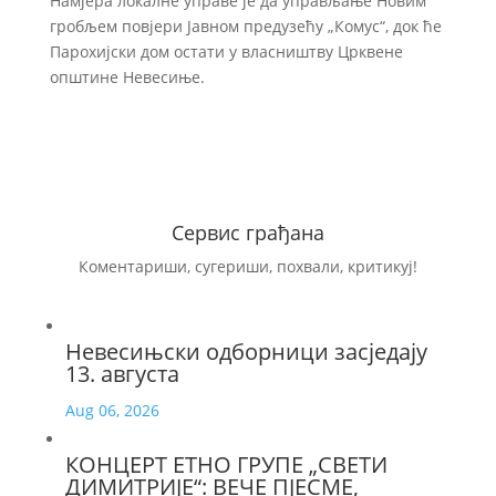
Намјера локалне управе је да управљање Новим
гробљем повјери Јавном предузећу „Комус“, док ће
Парохијски дом остати у власништву Црквене
општине Невесиње.
Сервис грађана
Коментариши, сугериши, похвали, критикуј!
Невесињски одборници засједају
13. августа
Aug 06, 2026
КОНЦЕРТ ЕТНО ГРУПЕ „СВЕТИ
ДИМИТРИЈЕ“: ВЕЧЕ ПЈЕСМЕ,