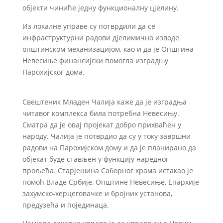
објекти чиниће једну функционалну цјелину.
Из локалне управе су потврдили да се
инфраструктурни радови дјелимично изводе
општинском механизацијом, као и да је Општина
Невесиње финансијски помогла изградњу
Парохијског дома.
Свештеник Младен Чалија каже да је изградња
читавог комплекса била потребна Невесињу.
Сматра да је овај пројекат добро прихваћен у
народу. Чалија је потврдио да су у току завршни
радови на Парохијском дому и да је планирано да
објекат буде стављен у функцију наредног
прољећа. Старјешина Саборног храма истакао је
помоћ Владе Србије, Општине Невесиње, Епархије
захумско-херцеговачке и бројних установа,
предузећа и појединаца.