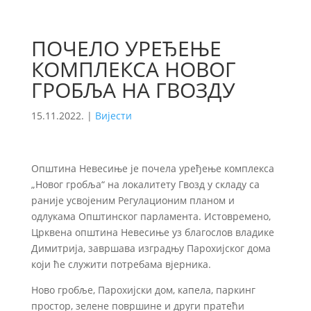
ПОЧЕЛО УРЕЂЕЊЕ
КОМПЛЕКСА НОВОГ
ГРОБЉА НА ГВОЗДУ
15.11.2022.
|
Вијести
Општина Невесиње је почела уређење комплекса
„Новог гробља“ на локалитету Гвозд у складу са
раније усвојеним Регулационим планом и
одлукама Општинског парламента. Истовремено,
Црквена општина Невесиње уз благослов владике
Димитрија, завршава изградњу Парохијског дома
који ће служити потребама вјерника.
Ново гробље, Парохијски дом, капела, паркинг
простор, зелене површине и други пратећи