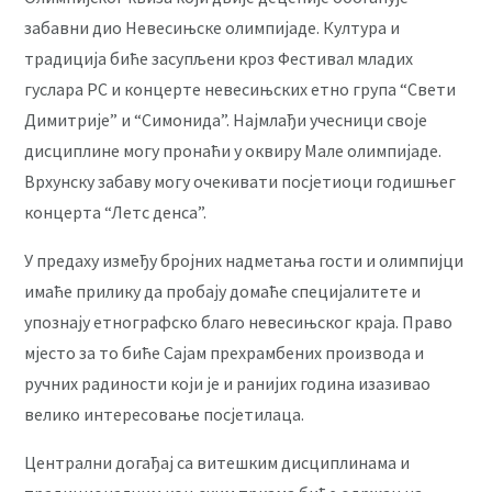
забавни дио Невесињске олимпијаде. Култура и
традиција биће засупљени кроз Фестивал младих
гуслара РС и концерте невесињских етно група “Свети
Димитрије” и “Симонида”. Најмлађи учесници своје
дисциплине могу пронаћи у оквиру Мале олимпијаде.
Врхунску забаву могу очекивати посјетиоци годишњег
концерта “Летс денса”.
У предаху између бројних надметања гости и олимпијци
имаће прилику да пробају домаће специјалитете и
упознају етнографско благо невесињског краја. Право
мјесто за то биће Сајам прехрамбених производа и
ручних радиности који је и ранијих година изазивао
велико интересовање посјетилаца.
Централни догађај са витешким дисциплинама и