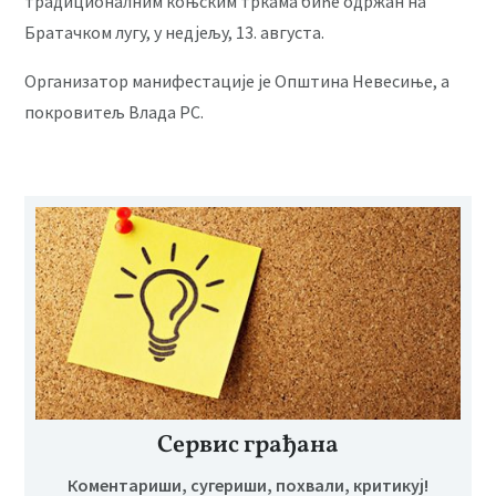
традиционалним коњским тркама биће одржан на
Братачком лугу, у недјељу, 13. августа.
Организатор манифестације је Општина Невесиње, а
покровитељ Влада РС.
Сервис грађана
Коментариши, сугериши, похвали, критикуј!