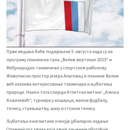
Прве медаље биће подијељене 5. августа када су на
програму планинска трка „Вележ вертикал 2023“ и
Међународно такмичење у спортском риболову.
Живописни простор језера Алаговац и планине Вележ
већ изазива интересовање такмичара и љубитеља
природе. Након тога слиједи Атлетски митинг „Алекса
Ковачевић“, турнири у кошарци, малом фудбалу,
тенису, стрељаштву, шаху и стоном тенису.
Љубитеље енигматике очекује јубиларно издање
Олимпијског квиза који двије деценије обогаћује