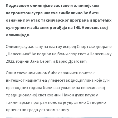
Подизањем олимпијске заставе и олимпијским
ватрометом сутра навече симболично ће бити
означен почетак такмичарског програма и пратећих
културних и забавних догађаја на 148. Невесињској
олимпијади.
Олимпијску заставу на платоу испред Спортске дворане
„Невесињка“ ће подићи најбољи спортисти Невесиња у
2022. години Јана Ђерић и Дарко Драговић.
Овим свечаним чином биће озваничен почетак
витешког надметања у педесетак дисциплина које су и
претходних година биле заступљене на невесињској
традиционалној светковини. Након дуже паузе у
такмичарски програм поново је уврштено Отворено
првенство града у стоном тенису.