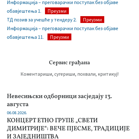
Информација – преговарачки поступак без објаве
обавјештења 1.
Преузми
ТД позив за учешће у тендеру 2.
Преузми
Информација – преговарачки поступак без објаве
обавјештења 11.
Преузми
Сервис грађана
Коментариши, сугериши, похвали, критикуј!
Невесињски одборници засједају 13.
августа
06.08.2026.
КОНЦЕРТ ЕТНО ГРУПЕ „СВЕТИ
ДИМИТРИЈЕ“: ВЕЧЕ ПЈЕСМЕ, ТРАДИЦИЈЕ
И ЗАЈЕДНИШТВА