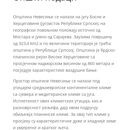
Општина Невесиње се налази на југу Босне и
Херцеговине (југоисток Републике Српске), на
географски повољном положају источно од
Мостара и јужно од Сарајева. Заузима површину
од 923,4 km2 и по величини територије је трећа
општина у Републици Српској. Општина је брдско-
планински рејон Високе Херцеговине са
просјечном надморском висином од 860 метара и
посједује карактеристике ваздушне бање.
Простор општине Невесиње се налази под
утицајем средњоевропске континенталне климе
са сјевера и медитеранске климе са југа.
Исплетеност ових климатских утицаја, као и
разноврсност рељефа, дају овом подручју
обиљежја планинске климе. За овај тип климе у
просјеку су карактеристичне дуже и хладније зиме
и умјереног и кратког љета.