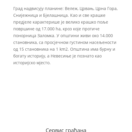
Град надвисују планине: Вележ, Црвањ, Црна Гора,
Снијежница и Бјелашница. Као и све крашке
предјеле карактерише је велико крашко поље
површине од 17.000 ha, кроз које протиче
понорница Заломка. У општини живи око 14.000
становника, са просјечном густином насељености
од 15 становника на 1 km2. Општина има бурну и
богату историју, а Невесиње је познато као
историјско мјесто.
Сервис грађана