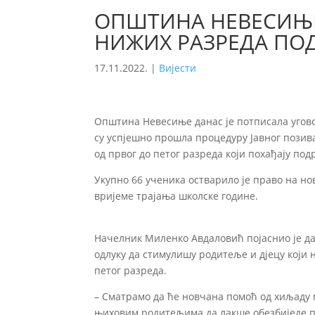
ОПШТИНА НЕВЕСИЊ
НИЖИХ РАЗРЕДА ПО
17.11.2022.
|
Вијести
Општина Невесиње данас је потписала угово
су успјешно прошла процедуру Јавног позив
од првог до петог разреда који похађају п
Укупно 66 ученика остварило је право на но
вријеме трајања школске године.
Начелник Миленко Авдаловић појаснио је д
одлуку да стимулишу родитеље и дјецу који 
петог разреда.
– Сматрамо да ће новчана помоћ од хиљаду 
њиховим родитељима да лакше обезбиједе п