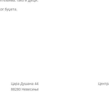
итељима, тако и дјеци.
ог буџета.
Цара Душана 44
Центра
88280 Невесиње