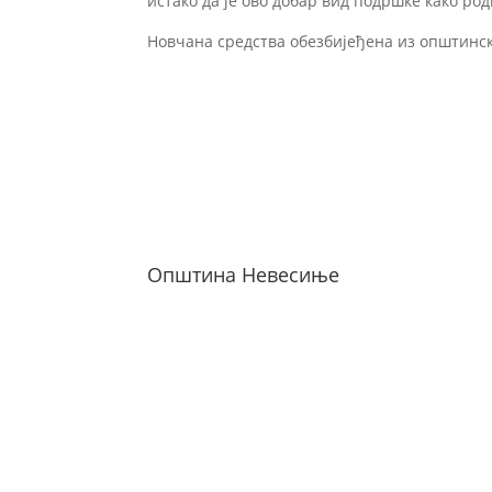
истако да је ово добар вид подршке како род
Новчана средства обезбијеђена из општинск
Општина Невесиње