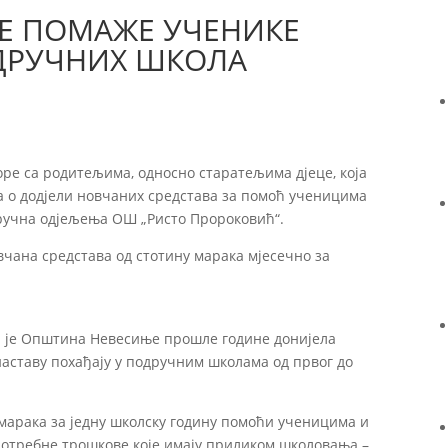
Е ПОМАЖЕ УЧЕНИКЕ
ДРУЧНИХ ШКОЛА
ре са родитељима, односно старатељима дјеце, која
а о додјели новчаних средстава за помоћ ученицима
одручна одјељења ОШ „Ристо Пророковић“.
вчана средстава од стотину марака мјесечно за
а је Општина Невесиње прошле године донијела
наставу похађају у подручним школама од првог до
марака за једну школску годину помоћи ученицима и
отребне трошкове које имају приликом школовања –