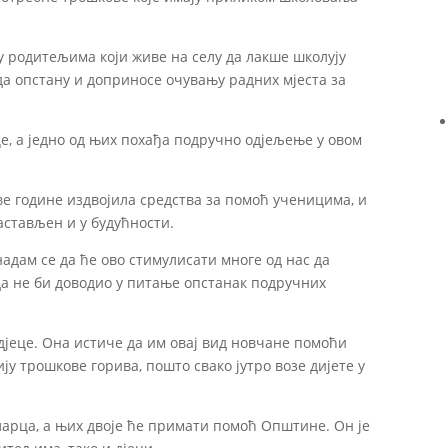
 родитељима који живе на селу да лакше школују
да опстану и доприносе очувању радних мјеста за
це, а једно од њих похађа подручно одјељење у овом
ве године издвојила средства за помоћ ученицима, и
астављен и у будућности.
адам се да ће ово стимулисати многе од нас да
да не би доводио у питање опстанак подручних
дјеце. Она истиче да им овај вид новчане помоћи
ију трошкове горива, пошто свако јутро возе дијете у
арца, а њих двоје ће примати помоћ Oпштине. Он је