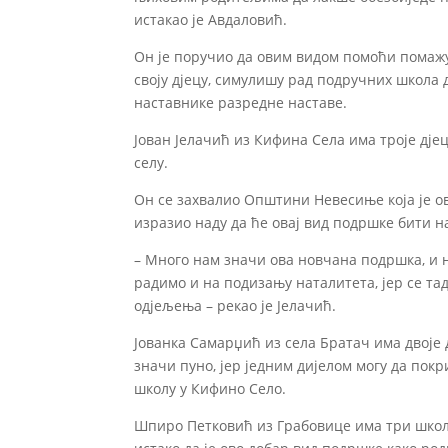
истакао је Авдаловић.
Он је поручио да овим видом помоћи помажу
своју дјецу, симулишу рад подручних школа 
наставнике разредне наставе.
Јован Јелачић из Кифина Села има троје дје
селу.
Он се захвалио Општини Невесиње која је о
изразио наду да ће овај вид подршке бити н
– Много нам значи ова новчана подршка, и н
радимо и на подизању наталитета, јер се та
одјељења – рекао је Јелачић.
Јованка Самарџић из села Братач има двоје 
значи пуно, јер једним дијелом могу да покр
школу у Кифино Село.
Шпиро Петковић из Грабовице има три школ