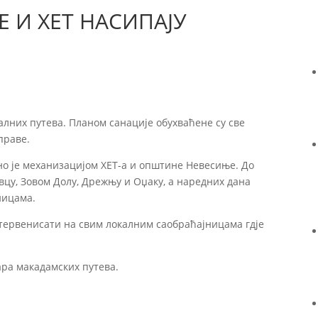
 И ХЕТ НАСИПАЈУ
алних путева. Планом санације обухваћене су све
праве.
 је механизацијом ХЕТ-а и општине Невесиње. До
вцу, Зовом Долу, Дрежњу и Оџаку, а наредних дана
ницама.
тервенисати на свим локалним саобраћајницама гдје
ра макадамских путева.