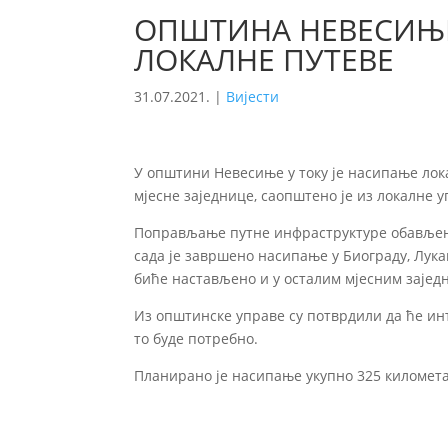
ОПШТИНА НЕВЕСИЊЕ
ЛОКАЛНЕ ПУТЕВЕ
31.07.2021.
|
Вијести
У општини Невесиње у току је насипање лок
мјесне заједнице, саопштено је из локалне у
Поправљање путне инфраструктуре обављено
сада је завршено насипање у Биограду, Лука
биће настављено и у осталим мјесним зајед
Из општинске управе су потврдили да ће ин
то буде потребно.
Планирано је насипање укупно 325 километа