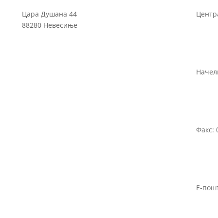
Цара Душана 44
Центра
88280 Невесиње
Начелн
Факс: 
Е-пош