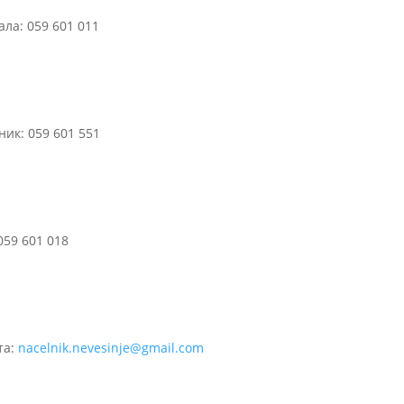
ла: 059 601 011
ик: 059 601 551
059 601 018
та:
nacelnik.nevesinje@gmail.com