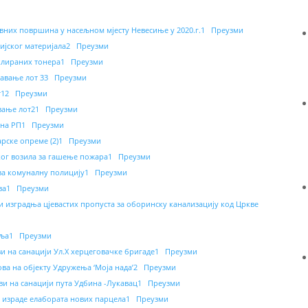
вних површина у насељном мјесту Невесиње у 2020.г.1
Преузми
ијског материјала2
Преузми
клираних тонера1
Преузми
авање лот 33
Преузми
т12
Преузми
вање лот21
Преузми
ена РП1
Преузми
рске опреме (2)1
Преузми
ког возила за гашење пожара1
Преузми
за комуналну полицију1
Преузми
ва1
Преузми
 изградња цјевастих пропуста за оборинску канализацију код Цркве
уља1
Преузми
и на санацији Ул.Х херцеговачке бригаде1
Преузми
ва на објекту Удружења ‘Моја нада’2
Преузми
и на санацији пута Удбина -Лукавац1
Преузми
 израде елабората нових парцела1
Преузми