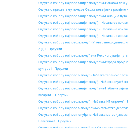
Одлука о избору најповољнијег понуђача-Набавка лож 
Одлука о прихватању понуде-Одржавање јавне расвјете
Одлука о избору најповољнијег понуђача-Санација пута
Одлука о избору најповољнијег понуђ.- Насипање локлан
Одлука о избору најповољнијег понуђ.- Насипање локлан
Одлука о избору најповољнијег понуђ.- Насипање локла
Oдлука о избору најповољ.понуђ.-Уговарање додатних 
2 (1)1
Преузми
Одлука о избору најповољ.понуђача-Реконструција пута
Одлука о избору најповољнијег понуђача-Израда пројек
културе1
Преузми
Oдлука о избору најповољ.понуђ-Набавка теренског воз
Одлука о избору најповољнијег понуђ.-Набавка службен
Одлука о избору најповољнијег понуђача-Набавка свјетиљ
касарни1
Преузми
Одлука о избору најповољ.понуђ.-Набавка ИТ опреме1
Одлука о избору најповољ.понуђача-систематска дерати
Одлука о избору најпов.понуђача-Набавка материјала з
Невесиње1
Преузми
Одлука о избору најповољ.понуђача-Одржавање програм