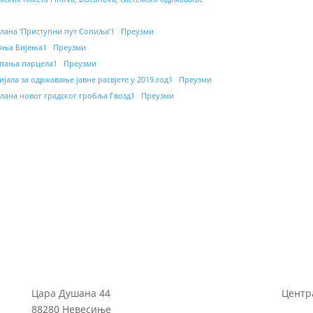
лана ‘Приступни пут Сопиља’1
Преузми
Доња Бијења1
Преузми
епања парцела1
Преузми
ала за одржавање јавне расвјете у 2019.год1
Преузми
лана новог градског гробља Гвозд1
Преузми
Цара Душана 44
Центра
88280 Невесиње