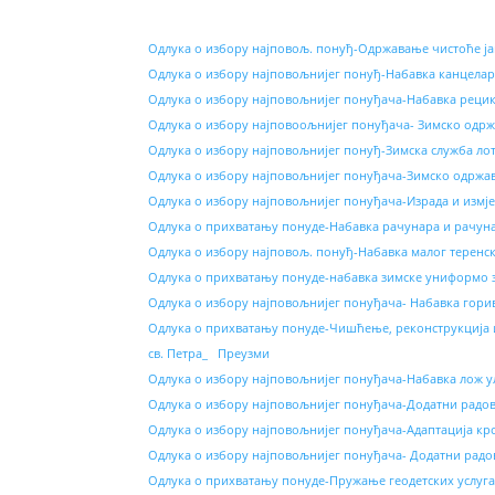
Одлука о избору најповољ. понуђ-Одржавање чистоће ја
Одлука о избору најповољнијег понуђ-Набавка канцелар
Одлука о избору најповољнијег понуђача-Набавка реци
Одлука о избору најповоољнијег понуђача- Зимско одрж
Одлука о избору најповољнијег понуђ-Зимска служба ло
Oдлука о избору најповољнијег понуђача-Зимско одржа
Одлука о избору најповољнијег понуђача-Израда и измј
Одлука о прихватању понуде-Набавка рачунара и рачуна
Одлука о избору најповољ. понуђ-Набавка малог теренс
Oдлука о прихватању понуде-набавка зимске униформо 
Одлука о избору најповољнијег понуђача- Набавка гори
Одлука о прихватању понуде-Чишћење, реконструкција и
св. Петра_
Преузми
Одлука о избору најповољнијег понуђача-Набавка лож 
Oдлука о избору најповољнијег понуђача-Додатни радов
Одлука о избору најповољнијег понуђача-Адаптација кро
Одлука о избору најповољнијег понуђача- Додатни радов
Одлука о прихватању понуде-Пружање геодетских услуга