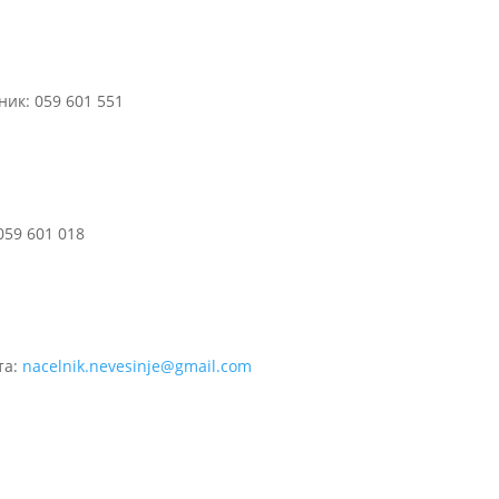
ик: 059 601 551
059 601 018
та:
nacelnik.nevesinje@gmail.com