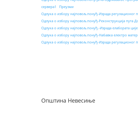
сервера1
Преузми
Одлука о избору најповољ.понуђ-Израда регулационог п
Одлука о избору најповољ.понуђ-Реконструкција пута 
Одлука о избору најповољ.понуђ.-Израда елабората циј
Одлука о избору најповољ.понуђ-Набавка електро материј
Одлука о избору најповољ.понуђ-Израда регулационог п
Општина Невесиње