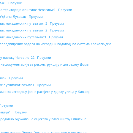
уља1
Преузми
 на територији општине Невесиње1
Преузми
 Удбина-Лукавац
Преузми
их макадамских путева-лот 3
Преузми
их макадамских путева-лот 2
Преузми
них макадамских путева-лот1
Преузми
непредвиђених радова на изградњи водоводног система Крекови-дио
 у насељу Чање-лот22
Преузми
тне документације за реконструкцију и доградњу Дома
ила2
Преузми
ог путничког возила1
Преузми
ки за изградњу јавне расвјете у дијелу улица у бившој
Преузми
зација1
Преузми
а редовно одржавање објеката у власништву Општине
ских пакета Finova, Docunova, системско одржавање