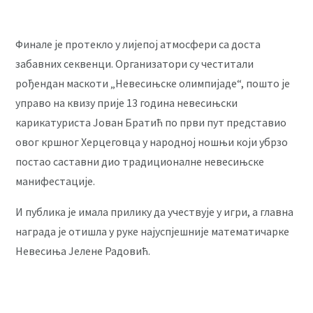
Финале је протекло у лијепој атмосфери са доста
забавних секвенци. Организатори су честитали
рођендан маскоти „Невесињске олимпијаде“, пошто је
управо на квизу прије 13 година невесињски
карикатуриста Јован Братић по први пут представио
овог кршног Херцеговца у народној ношњи који убрзо
постао саставни дио традиционалне невесињске
манифестације.
И публика је имала прилику да учествује у игри, а главна
награда је отишла у руке најуспјешније математичарке
Невесиња Јелене Радовић.