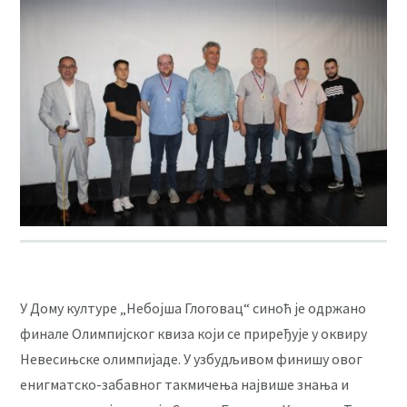
У Дому културе „Небојша Глоговац“ синоћ је одржано
финале Олимпијског квиза који се приређује у оквиру
Невесињске олимпијаде. У узбудљивом финишу овог
енигматско-забавног такмичења највише знања и