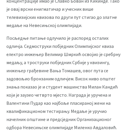
концентрације имао је Славко Бован из Кикинде. Тако
је овај врсни енигматичар и учесник више
телевизијских квизова по други пут стигао до златне
медаље на Невесињској олимпијади.
Посљедње питање одлучило је распоред осталих
одличја. Седмоструки побједник Олимпијског квиза
електро инжењер Велимир Шмркић освојио је сребрну
медаљу, а троструки побједник Србије у квизингу,
инжењер грађевине Вања Томашев, овог пута се
задовољио бронзаним одличјем. Висок ниво општег
знања показао је и студент машинства Милан Кандић
који је заузео четврто мјесто. Награда је уручена и
Валентини Пудар као најбоље пласираној жени на
квалификационом тестирању. Медаље је уручио
начелник општине и предсједник Организационог
одбора Невесињске олимпијаде Миленко Авдаловић.