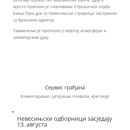
мјесто припало је члановима Стрељачког клуба
Бања Лука док су Невесињски стријелци заслужили
су бронзано одличје.
Такмичење је протекло у лијепој атмосфери и
олимпијском духу.
Сервис грађана
Коментариши, сугериши, похвали, критикуј!
Невесињски одборници засједају
13. августа