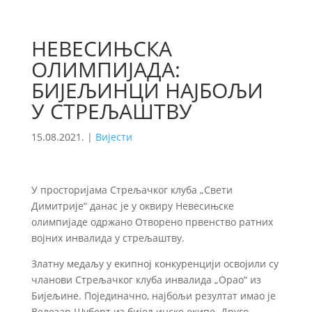
НЕВЕСИЊСКА
ОЛИМПИЈАДА:
БИЈЕЉИНЦИ НАЈБОЉИ
У СТРЕЉАШТВУ
15.08.2021.
|
Вијести
У просторијама Стрељачког клуба „Свети
Димитрије“ данас је у оквиру Невесињске
олимпијаде одржано Отворено првенство ратних
војних инвалида у стрељаштву.
Златну медаљу у екипној конкуренцији освојили су
чланови Стрељачког клуба инвалида „Орао“ из
Бијељине. Појединачно, најбољи резултат имао је
Велезар Шуберт из бијељинске екипе. Друго