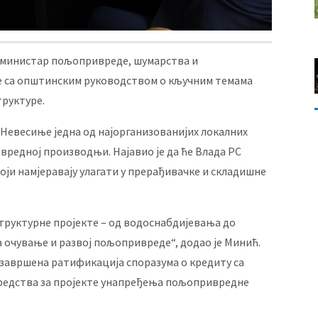
 министар пољопривреде, шумарства и
е са општинским руководством о кључним темама
труктуре.
 Невесиње једна од најорганизованијих локалних
вредној производњи. Најавио је да ће Влада РС
и намјеравају улагати у прерађивачке и складишне
труктурне пројекте – од водоснабдијевања до
а очување и развој пољопривреде“, додао је Минић.
и завршена ратификација споразума о кредиту са
средства за пројекте унапређења пољопривредне