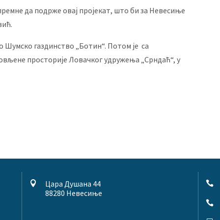
премне да подрже овај пројекат, што би за Невесиње
вић.
 Шумско газдинство „Ботин“. Потом је са
вљене просторије Ловачког удружења „Срндаћ“, у
Цара Душана 44


88280 Невесиње
