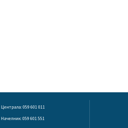
Централа: 059 601 011
Начелник: 059 601 551