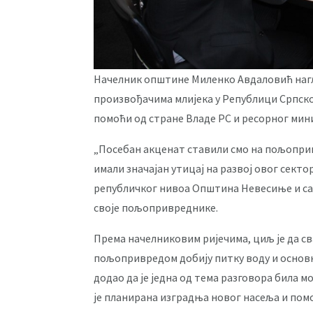
Начелник општине Миленко Авдаловић нагла
произвођачима млијека у Републици Српској
помоћи од стране Владе РС и ресорног мин
„Посебан акценат ставили смо на пољоприв
имали значајан утицај на развој овог секто
републичког нивоа Општина Невесиње и сам
своје пољопривреднике.
Према начелниковим ријечима, циљ је да св
пољопривредом добију питку воду и основн
додао да је једна од тема разговора била м
је планирана изградња новог насеља и пом