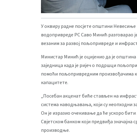
У оквиру радне посјете општини Невесиње
водопривреде РС Саво Минић разговарао ј
везаним за развој пољопривреде и инфрас
Министар Минић је оцијенио да је општина
заједница када је ријеч о подршци пољопри
помоћи пољопривредним произвођачима кој
капацитете.
„Посебан акценат биће стављен на инфрас
система наводњавања, који су неопходни з
Он је изразио очекивање да ће ускоро бит
Свјетском банком који предвиђа значајна 
производње.