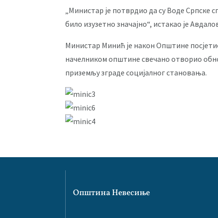
„Министар је потврдио да су Воде Српске с
било изузетно значајно“, истакао је Авдало
Министар Минић је након Општине посјетио
начелником општине свечано отворио обно
приземљу зграде социјалног становања.
Општина Невесиње