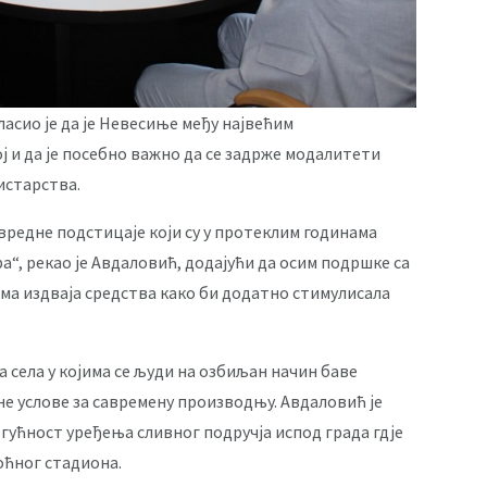
сио је да је Невесиње међу највећим
 и да је посебно важно да се задрже модалитети
истарства.
редне подстицаје који су у протеклим годинама
ра“, рекао је Авдаловић, додајући да осим подршке са
а издваја средства како би додатно стимулисала
а села у којима се људи на озбиљан начин баве
е услове за савремену производњу. Авдаловић је
огућност уређења сливног подручја испод града гдје
оћног стадиона.