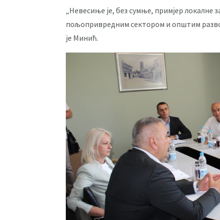
„Невесиње је, без сумње, примјер локалне 
пољопривредним сектором и општим развој
је Минић.