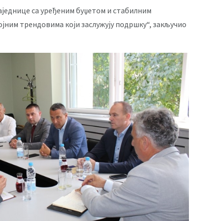
заједнице са уређеним буџетом и стабилним
ним трендовима који заслужују подршку“, закључио