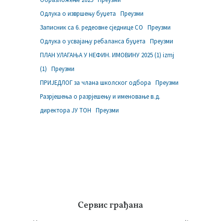
Одлука о извршењу буџета
Преузми
Записник са 6. редеовне сједнице СО
Преузми
Одлука о усвајању ребаланса буџета
Преузми
ПЛАН УЛАГАЊА У НЕФИН. ИМОВИНУ 2025 (1) izmj
(1)
Преузми
ПРИЈЕДЛОГ за члана школског одбора
Преузми
Разрјешења о разрјешењу и именовање в.д.
директора ЈУ ТОН
Преузми
Сервис грађана