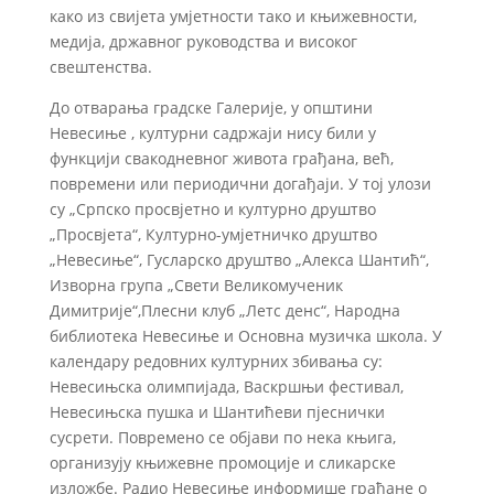
како из свијета умјетности тако и књижевности,
медија, државног руководства и високог
свештенства.
До отварања градске Галерије, у општини
Невесиње , културни садржаји нису били у
функцији свакодневног живота грађана, већ,
повремени или периодични догађаји. У тој улози
су „Српско просвјетно и културно друштво
„Просвјета“, Културно-умјетничко друштво
„Невесиње“, Гусларско друштво „Алекса Шантић“,
Изворна група „Свети Великомученик
Димитрије“,Плесни клуб „Летс денс“, Народна
библиотека Невесиње и Основна музичка школа. У
календару редовних културних збивања су:
Невесињска олимпијада, Васкршњи фестивал,
Невесињска пушка и Шантићеви пјеснички
сусрети. Повремено се објави по нека књига,
организују књижевне промоције и сликарске
изложбе. Радио Невесиње информише грађане о