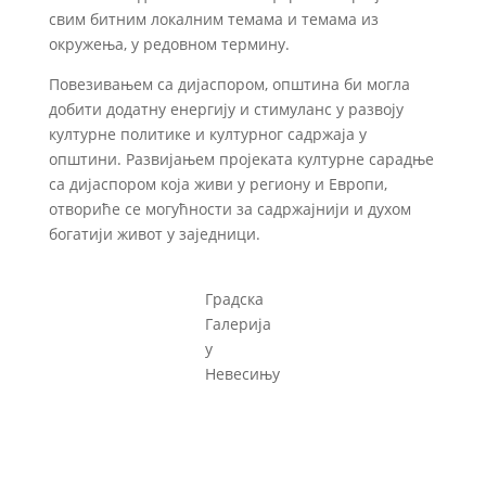
свим битним локалним темама и темама из
окружења, у редовном термину.
Повезивањем са дијаспором, општина би могла
добити додатну енергију и стимуланс у развоју
културне политике и културног садржаја у
општини. Развијањем пројеката културне сарадње
са дијаспором која живи у региону и Европи,
отвориће се могућности за садржајнији и духом
богатији живот у заједници.
Градска
Галерија
у
Невесињу