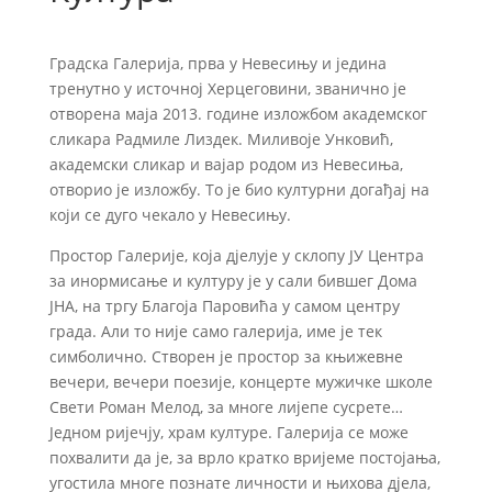
Градска Галерија, прва у Невесињу и једина
тренутно у источној Херцеговини, званично је
отворена маја 2013. године изложбом академског
сликара Радмиле Лиздек. Миливоје Унковић,
академски сликар и вајар родом из Невесиња,
отворио је изложбу. То је био културни догађај на
који се дуго чекало у Невесињу.
Простор Галерије, која дјелује у склопу ЈУ Центра
за инормисање и културу је у сали бившег Дома
ЈНА, на тргу Благоја Паровића у самом центру
града. Али то није само галерија, име је тек
симболично. Створен је простор за књижевне
вечери, вечери поезије, концерте мужичке школе
Свети Роман Мелод, за многе лијепе сусрете…
Једном ријечју, храм културе. Галерија се може
похвалити да је, за врло кратко вријеме постојања,
угостила многе познате личности и њихова дјела,