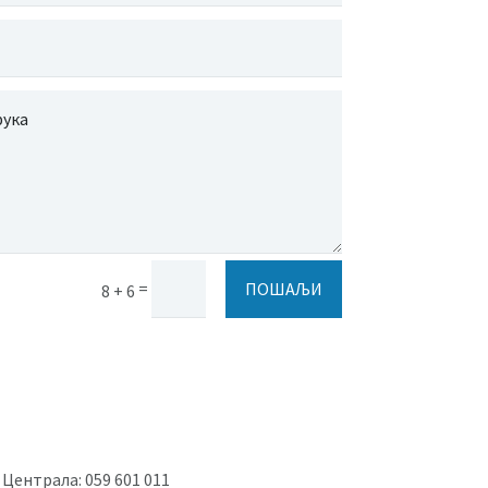
=
ПОШАЉИ
8 + 6
Централа: 059 601 011