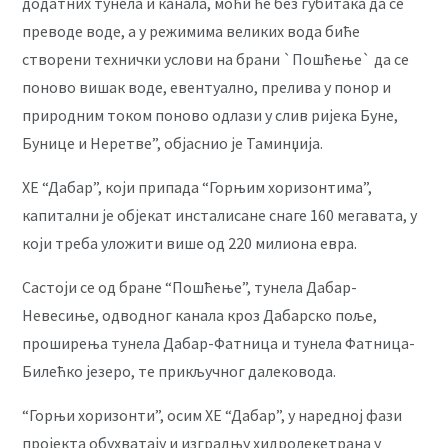
додатних тунела и канала, моћи ће без губитака да се
преводе воде, а у режимима великих вода биће
створени технички услови на брани `Пошћење` да се
поново вишак воде, евентуално, прелива у понор и
природним током поново одлази у слив ријека Буне,
Бунице и Неретве”, објаснио је Таминџија.
ХЕ “Дабар”, који припада “Горњим хоризонтима”,
капитални је објекат инсталисане снаге 160 мегавата, у
који треба уложити више од 220 милиона евра.
Састоји се од бране “Пошћење”, тунела Дабар-
Невесиње, одводног канала кроз Дабарско поље,
проширења тунела Дабар-Фатница и тунела Фатница-
Билећко језеро, те прикључног далековода.
“Горњи хоризонти”, осим ХЕ “Дабар”, у наредној фази
пројекта обухватају и изградњу хидролекетрана у