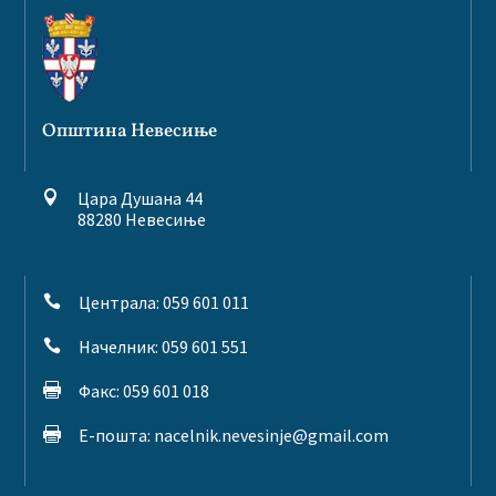
Општина Невесиње
Цара Душана 44

88280 Невесиње
Централа: 059 601 011

Начелник: 059 601 551

Факс: 059 601 018

Е-пошта:
nacelnik.nevesinje@gmail.com
