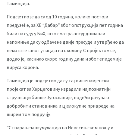
Таминџија.
Подсјетио је да су од 10 година, колико постоји
предузеће, за ХЕ “Дабар” због опструкција пет година
били на суду у БиХ, што сматра апсурдним али
напомиње да су одбачене двије пресуде и утврђено да
нема штетаног утицаја на околину. С пројектом се,
додао је, каснило скоро годину дана и због епидемије
вируса корона.
Таминџија је подсјетио да су тај вишенамјенски
пројекат за Херцеговину израдили најпознатији
стручњаци бивше Југославије, водећи рачуна о
добробити становника и цјелокупне привреде на
ширем том подручју.
“Стварањем акумулација на Невесињском пољу и