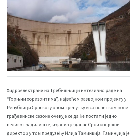
Хидроелектране на Требишњици интезивно раде на
“Горњим хоризонтима”, највећем развојном пројекту у
Републици Српској у овом тренутку и са почетком нове
грађевинске сезоне очекује се да ће постати једно
велико градилиште, изјавио је данас Срни извршни
директор у том предузећу Илија Таминџија. Таминџија је