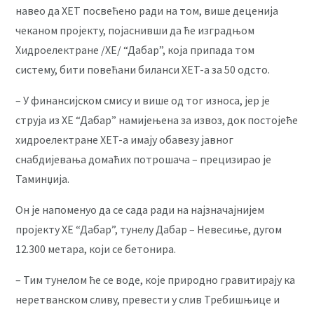
навео да ХЕТ посвећено ради на том, више деценија
чеканом пројекту, појаснивши да ће изградњом
Хидроелектране /ХЕ/ “Дабар”, која припада том
систему, бити повећани биланси ХЕТ-а за 50 одсто.
– У финансијском смису и више од тог износа, јер је
струја из ХЕ “Дабар” намијењена за извоз, док постојеће
хидроелектране ХЕТ-а имају обавезу јавног
снабдијевања домаћих потрошача – прецизирао је
Таминџија.
Он је напоменуо да се сада ради на најзначајнијем
пројекту ХЕ “Дабар”, тунелу Дабар – Невесиње, дугом
12.300 метара, који се бетонира.
– Тим тунелом ће се воде, које природно гравитирају ка
неретванском сливу, превести у слив Требишњице и