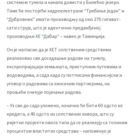
системом тунела и канала довести у Билећко језеро.
Тиме ће постојеће хидроелектране “Требиње један” и
“Дубровник” имати производњу од око 270 гигават-
сати струје, што је идентично предвиђеној
производњи ХЕ “Дабар” – навео је Таминџија.
Он је нагласио да је ХЕТ сопственим средствима
реализовао све досадашње радове на тунелу,
експропријацији земљишта, приступним путевима и
водоводима, а сада када су потписани финансијски и
уговор о радовима са кинсеким партнерима, на
прољеће очекује појачање радова.
– Уз све до сада уложено, коначно ће бити 60 одсто из
кредита, а 40 одсто из сопствених извора, што су
ријетки пројекти овога типа да се реализују са толиким
процентом властитих средстава – напоменуо је