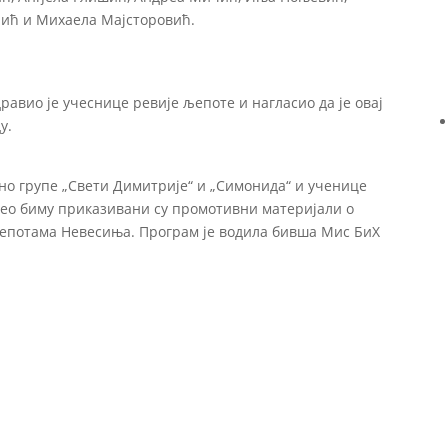
љић и Михаела Мајсторовић.
вио је учеснице ревије љепоте и нагласио да је овај
у.
тно групе „Свети Димитрије“ и „Симонида“ и ученице
део биму приказивани су промотивни материјали о
епотама Невесиња. Програм је водила бивша Мис БиХ