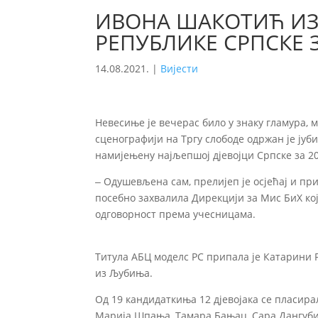
ИВОНА ШАКОТИЋ ИЗ
РЕПУБЛИКЕ СРПСКЕ З
14.08.2021.
|
Вијести
Невесиње је вечерас било у знаку гламура,
сценографији на Тргу слободе одржан је јуб
намијењену најљепшој дјевојци Српске за 20
‒ Одушевљена сам, прелијеп је осјећај и при
посебно захвалила Дирекцији за Мис БиХ кој
одговорност према учесницама.
Титула АБЦ моделс РС припала је Катарини
из Љубиња.
Од 19 кандидаткиња 12 дјевојака се пласира
Марија Шпања, Тамара Бањац, Сара Дангуб