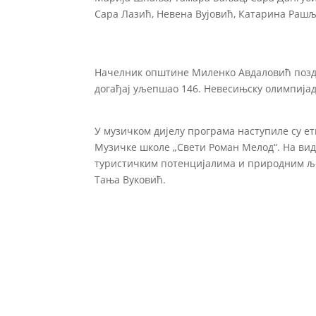
Сара Лазић, Невена Вујовић, Катарина Раш
Начелник општине Миленко Авдаловић поздра
догађај уљепшао 146. Невесињску олимпијад
У музичком дијелу програма наступиле су е
Музичке школе „Свети Роман Мелод“. На ви
туристичким потенцијалима и природним љ
Тања Вуковић.