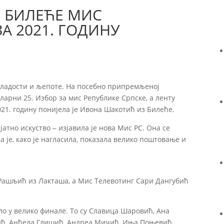
 БИЛЕЋЕ МИС
А 2021. ГОДИНУ
 младости и љепоте. На посебно припремљеној
иларни 25. Избор за мис Републике Српске, а ленту
21. годину понијела је Ивона Шакотић из Билеће.
јатно искуство ‒ изјавила је нова Мис РС. Она се
а је, како је нагласила, показала велико поштовање и
 Рашљић из Лакташа, а Мис Телевотинг Сари Дангубић
ло у велико финале. То су Славица Шаровић, Ана
ић, Анђела Глишић, Андреа Мичић, Иња Поњевић,