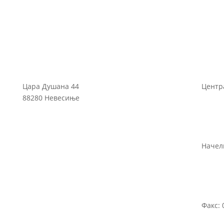
Цара Душана 44
Центра
88280 Невесиње
Начелн
Факс: 