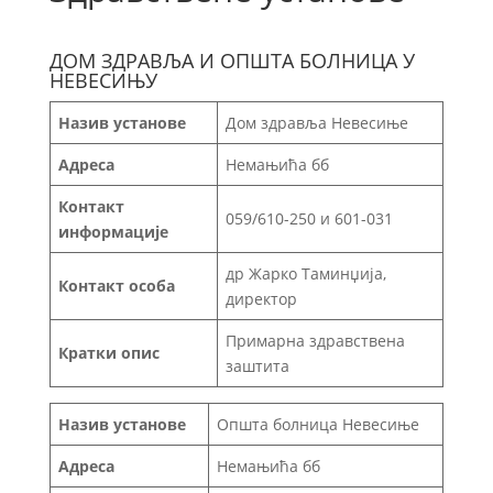
ДОМ ЗДРАВЉА И ОПШТА БОЛНИЦА У
НЕВЕСИЊУ
Назив установе
Дом здравља Невесиње
Адреса
Немањића бб
Контакт
059/610-250 и 601-031
информације
др Жарко Таминџија,
Контакт особа
директор
Примарна здравствена
Кратки опис
заштита
Назив установе
Општа болница Невесиње
Адреса
Немањића бб