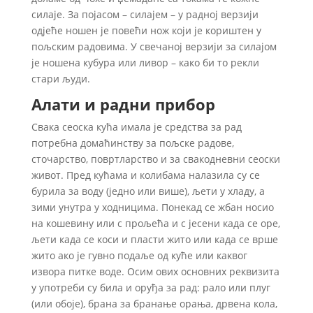
силаје. За појасом – силајем – у радној верзији
одјеће ношен је повећи нож који је кориштен у
пољским радовима. У свечаној верзији за силајом
је ношена кубура или ливор – како би то рекли
стари људи.
Алати и радни прибор
Свака сеоска кућа имала је средства за рад
потребна домаћинству за пољске радове,
сточарство, повртларство и за свакодневни сеоски
живот. Пред кућама и колибама налазила су се
бурила за воду (једно или више), љети у хладу, а
зими унутра у ходницима. Понекад се жбан носио
на кошевину или с прољећа и с јесени када се оре,
љети када се коси и пласти жито или када се врше
жито ако је гувно подаље од куће или каквог
извора питке воде. Осим ових основних реквизита
у употреби су била и оруђа за рад: рало или плуг
(или обоје), брана за бранање орања, дрвена кола,