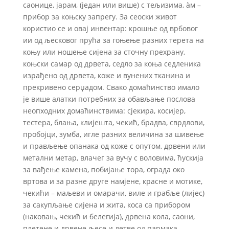
саонице, јарам, (један или више) с тељизима, àм –
прибор за коњску запрегу. За сеоски живот
користио се и овај инвентар: крошње од врбовог
ии од љесковог прућа за гоњење разних терета на
коњу или ношење сијена за сточну прехрану,
коњски самар од дрвета, седло за коња седленика
израђено од дрвета, коже и вунених тканина и
прекривено серџадом. Свако домаћинство имало
је више алатки потребних за обављање послова
неопходних домаћинствима: сјекира, косијер,
тестера, блања, клијешта, чекић, брадва, сврдлови,
пробојци, зумба, игле разних величина за шивење
и прављење опанака од коже с опутом, дрвени или
метални метар, влачег за вучу с воловима, ћускија
за вађење камена, побијање тора, ограда око
вртова и за разне друге намјене, красне и мотике,
чекићи – маљеви и омарачи, виле и грабље (лијес)
за сакупљање сијена и жита, коса са прибором
(наковањ, чекић и белегија), дрвена кола, саони,
плетене и дрвене љесе и летве од пармака