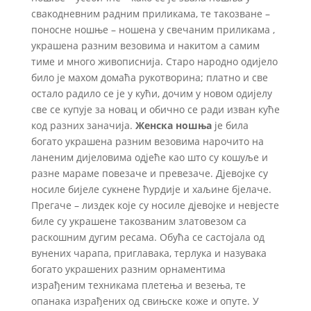
свакодневним радним приликама, те такозване –
поносне ношње – ношена у свечаним приликама ,
украшена разним везовима и накитом а самим
тиме и много живописнија. Старо народно одијело
било је махом домаћа рукотворина; платно и све
остало радило се је у кући, дочим у новом одијелу
све се купује за новац и обично се ради изван куће
код разних заначија.
Женска ношња
је била
богато украшена разним везовима нарочито на
ланеним дијеловима одјеће као што су кошуље и
разне мараме повезаче и превезаче. Дјевојке су
носиле бијеле сукнене ћурдије и хаљине бјелаче.
Прегаче – лиздек које су носиле дјевојке и невјесте
биле су украшене такозваним златовезом са
раскошним дугим ресама. Обућа се састојала од
вунених чарапа, приглавака, терлука и назувака
богато украшених разним орнаментима
израђеним техникама плетења и везења, те
опанака израђених од свињске коже и опуте. У