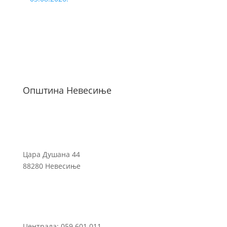
Општина Невесиње
Цара Душана 44
88280 Невесиње
Централа: 059 601 011