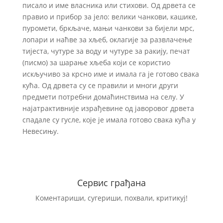
писало и име власника или стихови. Од дрвета се
правио и прибор за јело: велики чанкови, кашике,
пуромети, бркљаче, мањи чанкови за бијели мрс,
лопари и наћве за хљеб, оклагије за развлачење
тијеста, чутуре за воду и чутуре за ракију, печат
(писмо) за шарање хљеба који се користио
искључиво за крсно име и имала га је готово свака
кућа. Од дрвета су се правили и многи други
предмети потребни домаћинствима на селу. У
најатрактивније израђевине од јаворовог дрвета
спадале су гусле, које је имала готово свака кућа у
Невесињу.
Сервис грађана
Коментариши, сугериши, похвали, критикуј!