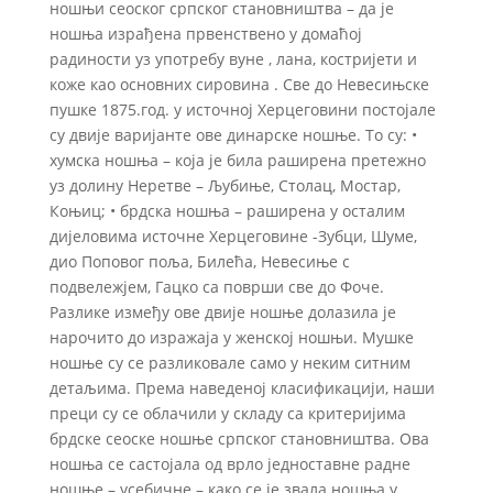
ношњи сеоског српског становништва – да је
ношња израђена првенствено у домаћој
радиности уз употребу вуне , лана, костријети и
коже као основних сировина . Све до Невесињске
пушке 1875.год. у источној Херцеговини постојале
су двије варијанте ове динарске ношње. То су: •
хумска ношња – која је била раширена претежно
уз долину Неретве – Љубиње, Столац, Мостар,
Коњиц; • брдска ношња – раширена у осталим
дијеловима источне Херцеговине -Зубци, Шуме,
дио Поповог поља, Билећа, Невесиње с
подвележјем, Гацко са површи све до Фоче.
Разлике између ове двије ношње долазила је
нарочито до изражаја у женској ношњи. Мушке
ношње су се разликовале само у неким ситним
детаљима. Према наведеној класификацији, наши
преци су се облачили у складу са критеријима
брдске сеоске ношње српског становништва. Ова
ношња се састојала од врло једноставне радне
ношње – усебичне – како се је звала ношња у