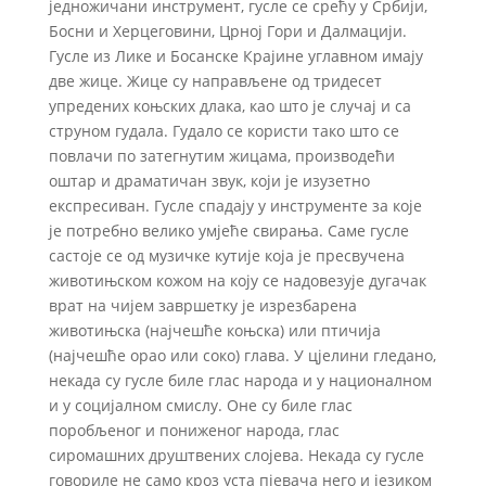
једножичани инструмент, гусле се срећу у Србији,
Босни и Херцеговини, Црној Гори и Далмацији.
Гусле из Лике и Босанске Крајине углавном имају
две жице. Жице су направљене од тридесет
упредених коњских длака, као што је случај и са
струном гудала. Гудало се користи тако што се
повлачи по затегнутим жицама, производећи
оштар и драматичан звук, који је изузетно
експресиван. Гусле спадају у инструменте за које
је потребно велико умјеће свирања. Саме гусле
састоје се од музичке кутије која је пресвучена
животињском кожом на коју се надовезује дугачак
врат на чијем завршетку је изрезбарена
животињска (најчешће коњска) или птичија
(најчешће орао или соко) глава. У цјелини гледано,
некада су гусле биле глас народа и у националном
и у социјалном смислу. Оне су биле глас
поробљеног и пониженог народа, глас
сиромашних друштвених слојева. Некада су гусле
говориле не само кроз уста пјевача него и језиком