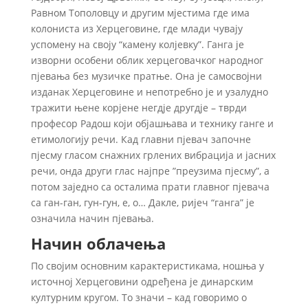
Равном Тополовцу и другим мјестима где има
колониста из Херцеговине, где млади чувају
успомену на своју “камену колјевку”. Ганга је
изворни особени облик херцеговачког народног
пјевања без музичке пратње. Она је самосвојни
изданак Херцеговине и непотребно је и узалудно
тражити њене корјене негдје другдје – тврди
професор Радош који објашњава и технику ганге и
етимологију речи. Кад главни пјевач започне
пјесму гласом снажних грлених вибрација и јасних
речи, онда други глас најпре ”преузима пјесму”, а
потом заједно са осталима прати главног пјевача
са ган-ган, гун-гун, е, о… Дакле, ријеч “ганга” је
означила начин пјевања.
Начин облачења
По својим основним карактеристикама, ношња у
источној Херцеговини одређена је динарским
културним кругом. То значи – кад говоримо о