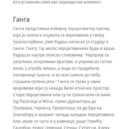
ито углавном само као хералдички елемент.
Ганга
Ганга
представља изворну херцеговачку пјесму,
која је никла и очувала се вијековима у својој
прапостојбини. Јово Радош написао је студију о
ганги. Гангу, тај мелос херцеговачких брда и крша,
Радош је најпре описао стиховима: ”Најприје се
загрлимо, искривимо вратове, и упремо из петих
жила, у утробу земље, а онда из прадубине,
понорнице захуче, и из њих шикне до неба,
страшна грлена јека.” Ганга се пјева у свим
крајевима који су некада били етнички простор
Старе Херцеговине или су се граничили са њим.
Од Рогатице и Фоче, преко Дурмитора до
Пљеваља, Чајнича, Пријепоља, па до Ера на
Златибору и крајњег запада западне Херцеговине.
Али, може се чути и у равници, Јаши Томићу,
Гајдобри, Новој Црвенки, Сечњу, Сутјесци, Клеку,