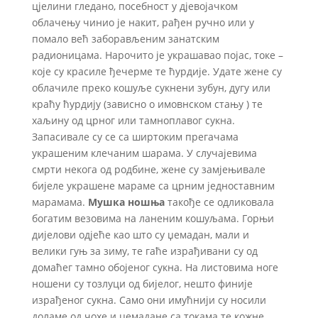
цјелини гледано, посебност у дјевојачком
облачењу чинио је накит, рађен ручно или у
помало већ заборављеним занатским
радионицама. Нарочито је украшавао појас, токе –
које су красиле ђечерме те ћурдије. Удате жене су
облачиле преко кошуље сукнени зубун, дугу или
краћу ћурдију (зависно о имовнском стању ) те
хаљину од црног или тамноплавог сукна.
Запасивале су се са ширтоким прегачама
украшеним клечаним шарама. У случајевима
смрти некога од родбине, жене су замјењивале
бијеле украшене мараме са црним једноставним
марамама.
Мушка ношња
такође се одликовала
богатим везовима на ланеним кошуљама. Горњи
дијелови одјеће као што су џемадан, мали и
велики гуњ за зиму, те гаће израђивани су од
домаћег тамно обојеног сукна. На листовима ноге
ношени су тозлуци од бијелог, нешто финије
израђеног сукна. Само они имућнији су носили
доламе од чохе и џемадане са токама те кожне