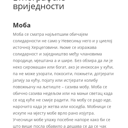
вриједности
Моба
Моба се сматра најљепшим обичајем
солидарности не само у Невесињу него и у циелој
источној Херцеговини. Њоме се изражава
солидарност и заједништво међу члановима
породице, мјештана а и шире. Без обзира да ли је
неко сиромашан или богат, ако је инокосан у кући,
па не може узорати, покосити, пожњети, дотјерати
јапију за кућу, појату или истјерати колибу
повожњачу на љетиште – сазива мобу. Моба се
обично сазива недељом или на мањи светац када
се код куће не смије радити. На мобу се радо иде,
нарочито када је жетва или косидба. Мобници се
искупе на мјесту мобе врло рано изјутра.
Учесници мобе улажу посебне напоре како би се
што више посла обавило а дешава се да се чак