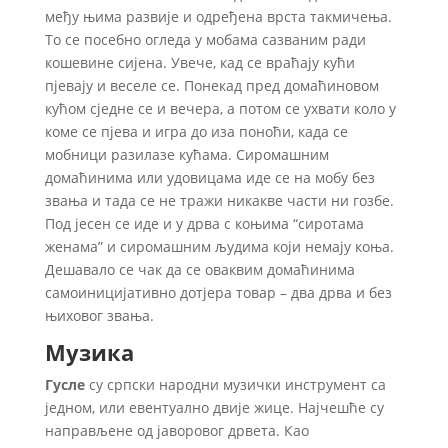
међу њима развије и одређена врста такмичења.
То се посебно огледа у мобама сазваним ради
кошевине сијена. Увече, кад се враћају кући
пјевају и веселе се. Понекад пред домаћиновом
кућом сједне се и вечера, а потом се ухвати коло у
коме се пјева и игра до иза поноћи, када се
мобници разилазе кућама. Сиромашним
домаћинима или удовицама иде се на мобу без
звања и тада се не тражи никакве части ни гозбе.
Под јесен се иде и у дрва с коњима “сиротама
женама” и сиромашним људима који немају коња.
Дешавало се чак да се оваквим домаћинима
самоиницијативно дотјера товар – два дрва и без
њиховог звања.
Музика
Гусле
су српски народни музички инструмент са
једном, или евентуално двије жице. Најчешће су
направљене од јаворовог дрвета. Као