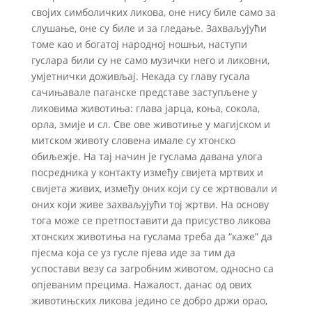
својих симболичких ликова, оне нису биле само за
слушање, оне су биле и за гледање. Захваљујући
томе као и богатој народној ношњи, наступи
гуслара били су не само музички него и ликовни,
умјетнички доживљај. Некада су главу гусала
сачињавале паганске представе заступљене у
ликовима животиња: глава јарца, коња, сокола,
орла, змије и сл. Све ове животиње у магијском и
митском животу словена имале су хтонско
обиљежје. На тај начин је гуслама давана улога
посредника у контакту између свијета мртвих и
свијета живих, између оних који су се жртвовали и
оних који живе захваљујући тој жртви. На основу
тога може се претпоставити да присуство ликова
хтонских животиња на гуслама треба да “каже” да
пјесма која се уз гусле пјева иде за тим да
успостави везу са загробним животом, односно са
опјеваним прецима. Нажалост, данас од ових
животињских ликова једино се добро држи орао,