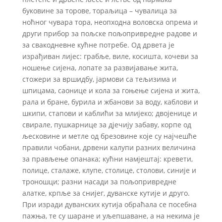
буковине за торове, тораљица – чувалица за
ноћног чувара тора, неопходна воловска опрема и
други прибор за пољске пољопривредне радове и
за свакодневне кућне потребе. Од дрвета је
израђиван лијес: грабље, виле, косишта, кочеви за
ношење сијена, лопате за развијавање жита,
стожери за вршидбу, јармови са тељизима и
шпицама, саонице и кола за гоњење сијена и жита,
рала и бране, бурила и жбанови за воду, каблови и
шкипи, стапови и каблићи за млијеко; двојенице и
свирале, пушкарнице за дјечију забаву, корпе од
љесковине и метле од брезовине које су најчешће
правили чобани, дрвени калупи разних величина
за прављење опанака; кућни намјештај: кревети,
полице, сталаже, клупе, столице, столови, синије и
троношци; разни насади за пољопривредне
алатке, крпље за снијег, дуванске кутије и друго.
При изради дуванских кутија обраћала се посебна
пажња, те су шаране и уљепшаване, а на некима је