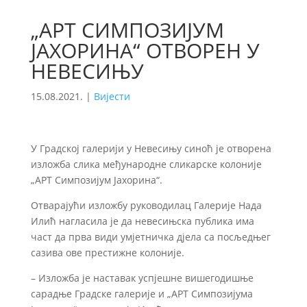
„АРТ СИМПОЗИЈУМ
ЈАХОРИНА“ ОТВОРЕН У
НЕВЕСИЊУ
15.08.2021.
|
Вијести
У Градској галерији у Невесињу синоћ је отворена
изложба слика међународне сликарске колоније
„АРТ Симпозијум Јахорина“.
Отварајући изложбу руководилац Галерије Нада
Илић нагласила је да невесињска публика има
част да прва види умјетничка дјела са посљедњег
сазива ове престижне колоније.
– Изложба је наставак успјешне вишегодишње
сарадње Градске галерије и „АРТ Симпозијума