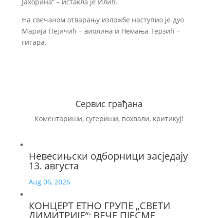
Јахорина“ – истакла је Илић.
На свечаном отварању изложбе наступио је дуо
Марија Пејичић – виолина и Немања Терзић –
гитара.
Сервис грађана
Коментариши, сугериши, похвали, критикуј!
Невесињски одборници засједају
13. августа
Aug 06, 2026
КОНЦЕРТ ЕТНО ГРУПЕ „СВЕТИ
ДИМИТРИЈЕ“: ВЕЧЕ ПЈЕСМЕ,