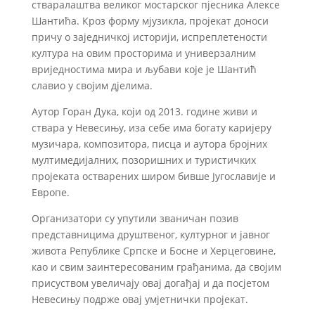
стваралаштва великог мостарског пјесника Алексе
Шантића. Кроз форму мјузикла, пројекат доноси
причу о заједничкој историји, испреплетености
култура на овим просторима и универзалним
вриједностима мира и љубави које је Шантић
славио у својим дјелима.
Аутор Горан Дука, који од 2013. године живи и
ствара у Невесињу, иза себе има богату каријеру
музичара, композитора, писца и аутора бројних
мултимедијалних, позоришних и туристичких
пројеката остварених широм бивше Југославије и
Европе.
Организатори су упутили званичан позив
представницима друштвеног, културног и јавног
живота Републике Српске и Босне и Херцеговине,
као и свим заинтересованим грађанима, да својим
присуством увеличају овај догађај и да посјетом
Невесињу подрже овај умјетнички пројекат.