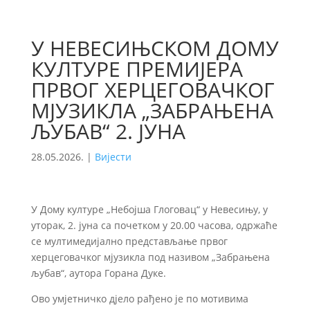
У НЕВЕСИЊСКОМ ДОМУ
КУЛТУРЕ ПРЕМИЈЕРА
ПРВОГ ХЕРЦЕГОВАЧКОГ
МЈУЗИКЛА „ЗАБРАЊЕНА
ЉУБАВ“ 2. ЈУНА
28.05.2026.
|
Вијести
У Дому културе „Небојша Глоговац“ у Невесињу, у
уторак, 2. јуна са почетком у 20.00 часова, одржаће
се мултимедијално представљање првог
херцеговачког мјузикла под називом „Забрањена
љубав“, аутора Горана Дуке.
Ово умјетничко дјело рађено је по мотивима