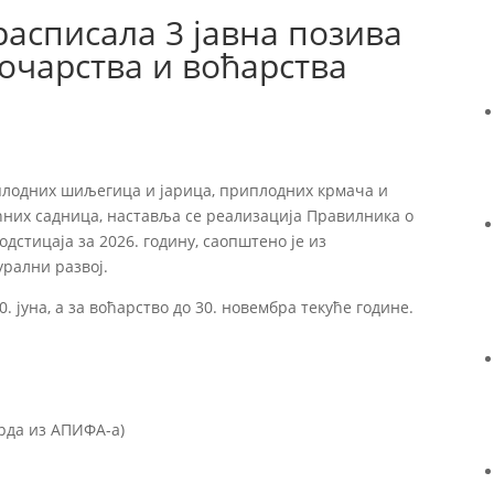
асписала 3 јавна позива
очарства и воћарства
плодних шиљегица и јарица, приплодних крмача и
ћних садница, наставља се реализација Правилника о
стицаја за 2026. годину, саопштено је из
рални развој.
. јуна, а за воћарство до 30. новембра текуће године.
врда из АПИФА-а)