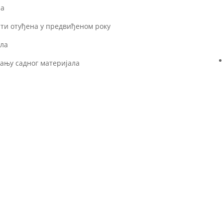
-а
ити отуђена у предвиђеном року
ала
тању садног материјала