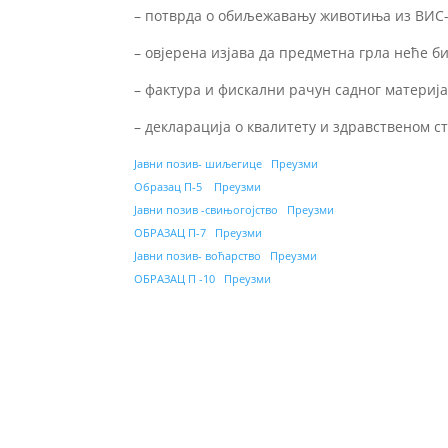
– потврда о обиљежавању животиња из ВИС
– овјерена изјава да предметна грла неће б
– фактура и фискални рачун садног материј
– декларација о квалитету и здравственом с
Јавни позив- шиљегице
Преузми
Образац П-5
Преузми
Јавни позив -свињогојство
Преузми
ОБРАЗАЦ П-7
Преузми
Јавни позив- воћарство
Преузми
ОБРАЗАЦ П -10
Преузми