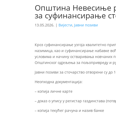
Општина Невесиње р
за суфинансирање ст
13.05.2026.
|
Вијести
,
Јавни позиви
Кроз суфинансирање узгоја квалитетно при
назимица, као и суфинансирање набавке во
условима и начину остваривања новчаних под
Општинског одјељења за пољопривреду и ру
Јавни позиви за сточарство отворени су до 10
Неопходна документација:
– копија личне карте
– доказ о упису у регистар газдинстава (пот
– копија текућег рачуна и назив банке