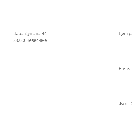
Цара Душана 44
Центра
88280 Невесиње
Начелн
Факс: 