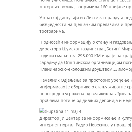
моторних возила, запримила 160 пријаве п
У краткој дискусији из Листе за правду и ре
безбједности на пјешачким прелазима и пр
тротоарима.
Подносећи информацију о стању и газдовањ
директора Шумског газдинства „Ботин“ Мирко
години смањен за 295.000 КМ и да је на крај
сарадњу да Општинском организацијом погин
Планинарско-еколошким друштвом „Зимомор“
Начелник Одјељења за просторно уређење 
информисао је oборнике о стању животне ср
непосредно угрожена од великих загађивача
проблема потиче од дивљих депонија и нед
Директор ЈУ Центар за информисање и култу
интернет портал Радио Невесиње у прошлој г
ускоро почети десеточасовни дневни прогр