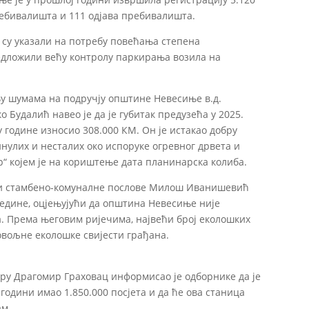
ребивалишта и 111 одјава пребивалишта.
д су указали на потребу повећања степена
едложили већу контролу паркирања возила на
у шумама на подручју општине Невесиње в.д.
 Будалић навео је да је губитак предузећа у 2025.
у године износио 308.000 КМ. Он је истакао добру
улих и несталих око испоруке огревног дрвета и
 којем је на кориштење дата планинарска колиба.
и стамбено-комуналне послове Милош Иванишевић
едине, оцјењујући да општина Невесиње није
. Према његовим ријечима, највећи број еколошких
овољне еколошке свијести грађана.
ру Драгомир Граховац информисао је одборнике да је
одини имао 1.850.000 посјета и да ће ова станица
ам.