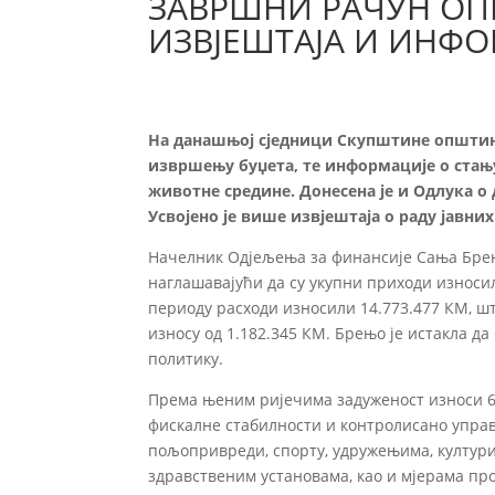
ЗАВРШНИ РАЧУН ОП
ИЗВЈЕШТАЈА И ИНФ
На данашњој сједници Скупштине општин
извршењу буџета, те информације о стањ
животне средине. Донесена је и Одлука 
Усвојено је више извјештаја о раду јавни
Начелник Одјељења за финансије Сања Брењ
наглашавајући да су укупни приходи износил
периоду расходи износили 14.773.477 КМ, ш
износу од 1.182.345 КМ. Брењо је истакла 
политику.
Према њеним ријечима задуженост износи 6,
фискалне стабилности и контролисано управ
пољопривреди, спорту, удружењима, култури
здравственим установама, као и мјерама пр