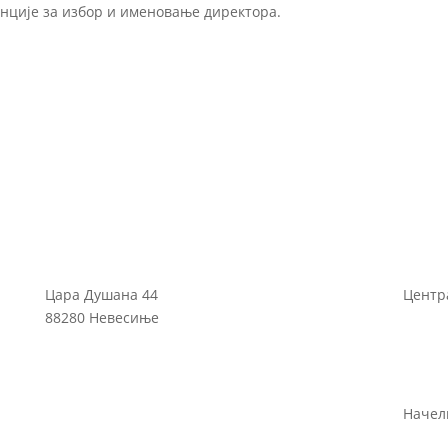
енције за избор и именовање директора.
Цара Душана 44
Центра
88280 Невесиње
Начелн