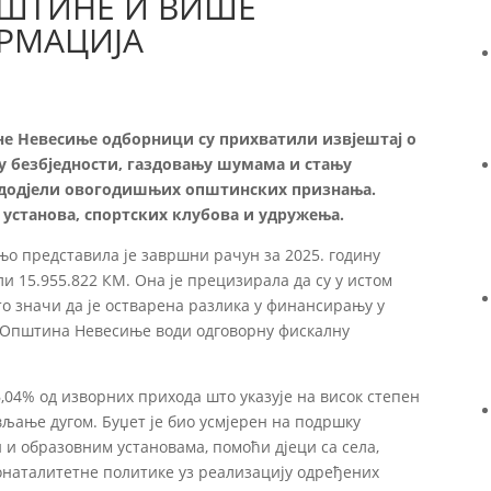
ШТИНЕ И ВИШЕ
ОРМАЦИЈА
е Невесиње одборници су прихватили извјештај о
у безбједности, газдовању шумама и стању
о додјели овогодишњих општинских признања.
х установа, спортских клубова и удружења.
о представила је завршни рачун за 2025. годину
и 15.955.822 КМ. Она је прецизирала да су у истом
то значи да је остварена разлика у финансирању у
да Општина Невесиње води одговорну фискалну
04% од изворних прихода што указује на висок степен
љање дугом. Буџет је био усмјерен на подршку
 и образовним установама, помоћи дјеци са села,
онаталитетне политике уз реализацију одређених