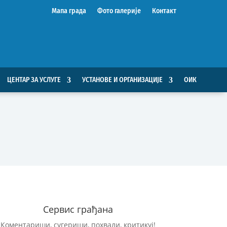
Мапа града
Фото галерије
Контакт
ЦЕНТАР ЗА УСЛУГЕ
УСТАНОВЕ И ОРГАНИЗАЦИЈЕ
ОИК
Сервис грађана
Коментариши, сугериши, похвали, критикуј!