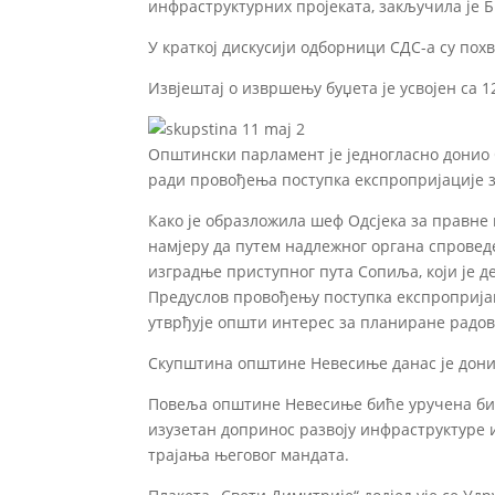
инфраструктурних пројеката, закључила је 
У краткој дискусији одборници СДС-а су пох
Извјештај о извршењу буџета је усвојен са 12
Општински парламент је једногласно донио
ради провођења поступка експропријације 
Како је образложила шеф Одсјека за правн
намјеру да путем надлежног органа спровед
изградње приступног пута Сопиља, који је 
Предуслов провођењу поступка експропријаци
утврђује општи интерес за планиране радов
Скупштина општине Невесиње данас је дони
Повеља општине Невесиње биће уручена би
изузетан допринос развоју инфраструктуре 
трајања његовог мандата.