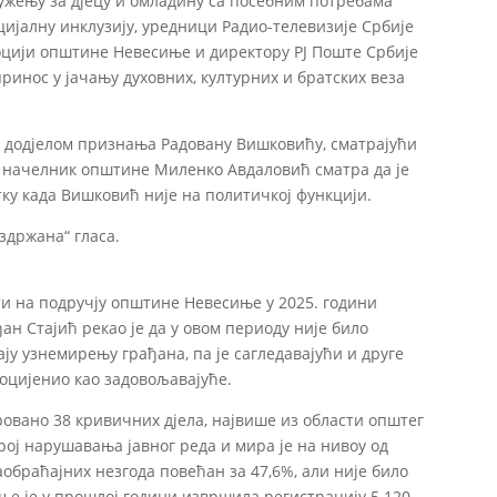
ружењу за дјецу и омладину са посебним потребама
оцијалну инклузију, уредници Радио-телевизије Србије
оцији општине Невесиње и директору РЈ Поште Србије
ринос у јачању духовних, културних и братских веза
са додјелом признања Радовану Вишковићу, сматрајући
е, начелник општине Миленко Авдаловић сматра да је
тку када Вишковић није на политичкој функцији.
уздржана“ гласа.
и на подручју општине Невесиње у 2025. години
н Стајић рекао је да у овом периоду није било
ју узнемирењу грађана, па је сагледавајући и друге
оцијенио као задовољавајуће.
тровано 38 кривичних дјела, највише из области општег
ој нарушавања јавног реда и мира је на нивоу од
аобраћајних незгода повећан за 47,6%, али није било
ње је у прошлој години извршила регистрацију 5.120