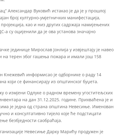
ац“ Александар Вуковић истакао је да је у прошлој
ајан број културно-умјетничких манифестација,
пројекција, као и низ других садржаја намијењених
ДС-а су оцијенили да је ова установа значајно
чке јединице Мирослав Јонлија у извјештају је навео
ли на терен због гашења пожара и имали још 158
н Кнежевић информисао је одборнике о раду 14
на који се финансирају из општинског буџета.
ку о измјени Одлуке о радном времену угоститељских
инвентара на дан 31.12.2025. године. Прихваћена је и
има је једна од страна општина Невесиње. Именован
тручно и консултативно тијело које ће подстицати
ење безбједности саобраћаја.
ганизације Невесиње Дарку Марићу продужен је