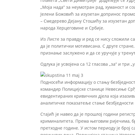
Плакета „Свети Димитрије“ додјељује се Уд
„Моја нада“ за неумотран рад, хуманост и с
Јелени Божовић за изузетан допринос пром
– Смедерево Дејану Стошићу за изузетан доп
народа Херцеговине и Србије.
Из Листе за правду и ред се нису сложили 
да је политички мотивисана. С друге стран
признање заслужено и да се уручује у трену
Одлука је усвојена са 12 гласова „за“ и три „
Подносећи информацију о стању безбједност
командир Полицијске станице Невесиње Срђа
евидентираних кривичних дјела која изазива
аналитичке показатеље стање безбједности 
Стајић је навео да је прошлој години регис
криминалитета. Према његовим ријечима, бр
претходне године. У истом периоду је број с
погинулих лица. Полицијска станица Невеси