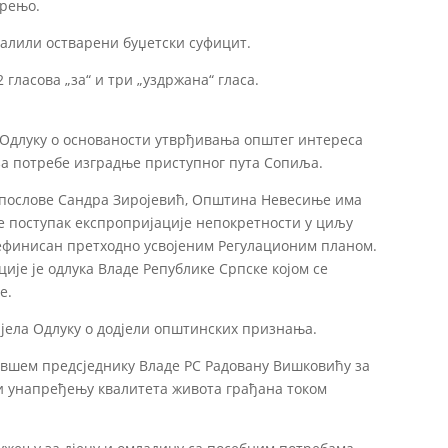
Брењо.
валили остварени буџетски суфицит.
 гласова „за“ и три „уздржана“ гласа.
 Одлуку о основаности утврђивања општег интереса
за потребе изградње приступног пута Сопиља.
е послове Сандра Зиројевић, Општина Невесиње има
е поступак експропријације непокретности у циљу
дефинисан претходно усвојеним Регулационим планом.
је је одлука Владе Републике Српске којом се
е.
јела Одлуку о додјели општинских признања.
вшем предсједнику Владе РС Радовану Вишковићу за
и унапређењу квалитета живота грађана током