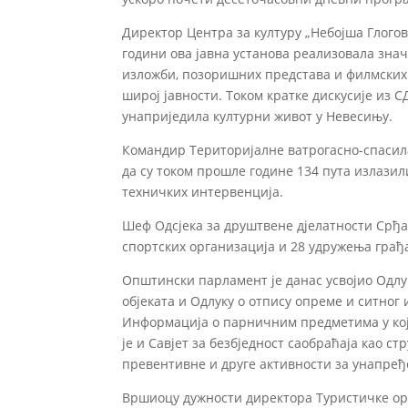
Директор Центра за културу „Небојша Глогов
години ова јавна установа реализовала знач
изложби, позоришних представа и филмских 
широј јавности. Током кратке дискусије из С
унаприједила културни живот у Невесињу.
Командир Територијалне ватрогасно-спасила
да су током прошле године 134 пута излази
техничких интервенција.
Шеф Одсјека за друштвене дјелатности Срђа
спортских организација и 28 удружења грађа
Општински парламент је данас усвојио Одлу
објеката и Одлуку о отпису опреме и ситног 
Информација о парничним предметима у кој
је и Савјет за безбједност саобраћаја као с
превентивне и друге активности за унапређ
Вршиоцу дужности директора Туристичке ор